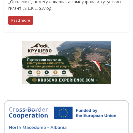
„Опаленик“, помеѓу локалната самоуправа и тутунскиот
гигант „S.E.K.E. S.A“од
Read more