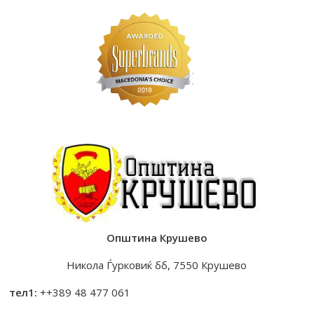
Општина Крушево
Никола Ѓурковиќ бб, 7550 Крушево
тел1:
++389 48 477 061