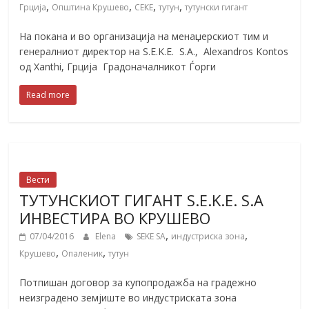
,
,
,
,
Грција
Општина Крушево
СЕКЕ
тутун
тутунски гигант
На покана и во организација на менаџерскиот тим и
генералниот директор на S.E.K.E. S.A., Alexandros Kontos
од Xanthi, Грција Градоначалникот Ѓорги
Read more
Вести
ТУТУНСКИОТ ГИГАНТ S.E.K.E. S.A
ИНВЕСТИРА ВО КРУШЕВО
,
,
07/04/2016
Elena
SEKE SA
индустриска зона
,
,
Крушево
Опаленик
тутун
Потпишан договор за купопродажба на градежно
неизградено земјиште во индустриската зона