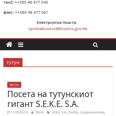
тел2:
++389 48 477 046
факс:
++389 48 477 061
Електронска пошта:
opstinakrusevo@krusevo.gov.mk
тутун
Вести
Посета на тутунскиот
гигант S.E.K.E. S.A.
,
,
,
11/05/2016
Elena
S.E.K.E. S.A.
Xanthi
градоначалник