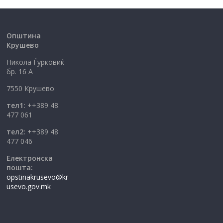
Општина
Крушево
Никола Ѓурковиќ
бр. 16 А
7550 Крушево
тел1:
++389 48
477 061
тел2:
++389 48
477 046
Електронска
пошта:
opstinakrusevo@kr
usevo.gov.mk