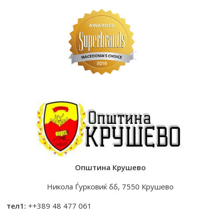
Општина Крушево
Никола Ѓурковиќ бб, 7550 Крушево
тел1:
++389 48 477 061