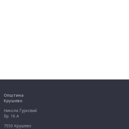
Општина
Крушево
Никола Ѓурковиќ
бр. 16 А
7550 Крушево