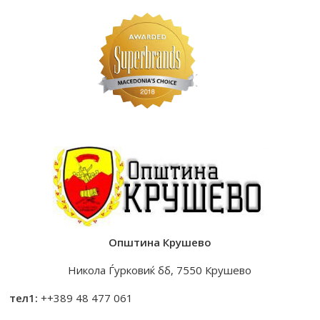
Општина Крушево
Никола Ѓурковиќ бб, 7550 Крушево
тел1:
++389 48 477 061