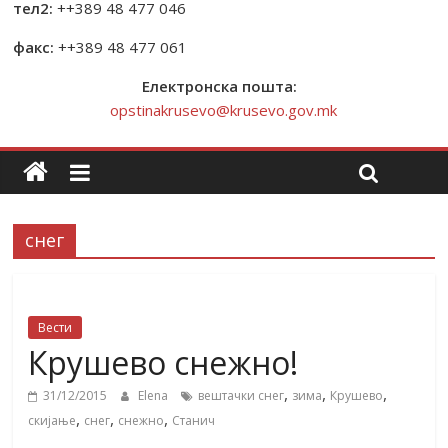
тел2:
++389 48 477 046
факс:
++389 48 477 061
Електронска пошта:
opstinakrusevo@krusevo.gov.mk
снег
Вести
Крушево снежно!
,
,
,
31/12/2015
Elena
вештачки снег
зима
Крушево
,
,
,
скијање
снег
снежно
Станич