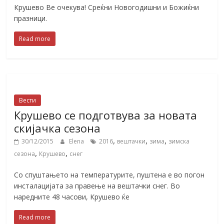
Крушево Ве очекува! Среќни Новогодишни и Божиќни
празници.
Read more
Вести
Крушево се подготвува за новата
скијачка сезона
,
,
,
30/12/2015
Elena
2016
вештачки
зима
зимска
,
,
сезона
Крушево
снег
Со спуштањето на температурите, пуштена е во погон
инсталацијата за правење на вештачки снег. Во
наредните 48 часови, Крушево ќе
Read more