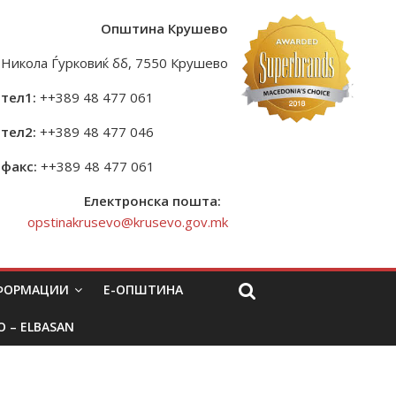
Општина Крушево
Никола Ѓурковиќ бб, 7550 Крушево
тел1:
++389 48 477 061
тел2:
++389 48 477 046
факс:
++389 48 477 061
Електронска пошта:
opstinakrusevo@krusevo.gov.mk
НФОРМАЦИИ
Е-ОПШТИНА
O – ELBASAN