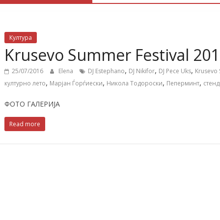
Култура
Krusevo Summer Festival 20
,
,
,
25/07/2016
Elena
DJ Estephano
DJ Nikifor
DJ Pece Uks
Krusevo 
,
,
,
,
културно лето
Марјан Ѓорѓиески
Никола Тодороски
Пеперминт
стенд
ФОТО ГАЛЕРИЈА
Read more