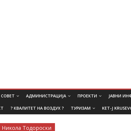
СОВЕТ
АДМИНИСТРАЦИЈА
ПРОЕКТИ
ЈАВНИ И
КТ
? КВАЛИТЕТ НА ВОЗДУХ ?
ТУРИЗАМ
KET-J KRUSEV
Никола Тодороски