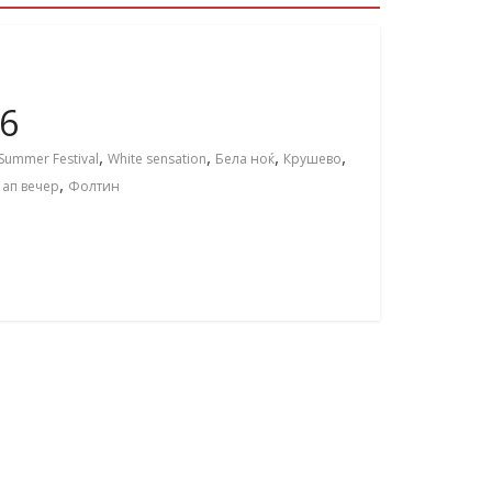
16
,
,
,
,
Summer Festival
White sensation
Бела ноќ
Крушево
,
 ап вечер
Фолтин