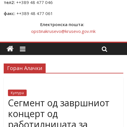
тел2:
++389 48 477 046
факс:
++389 48 477 061
Електронска пошта:
opstinakrusevo@krusevo.gov.mk
Горан Алачки
Култура
Сегмент од завршниот
концерт од
работилницата за