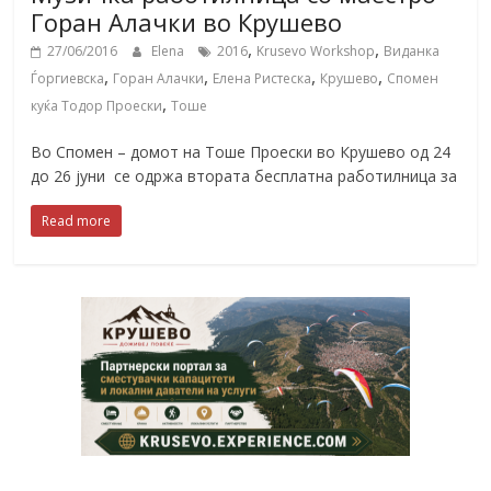
Горан Алачки во Крушево
,
,
27/06/2016
Elena
2016
Krusevo Workshop
Виданка
,
,
,
,
Ѓоргиевска
Горан Алачки
Елена Ристеска
Крушево
Спомен
,
куќа Тодор Проески
Тоше
Во Спомен – домот на Тоше Проески во Крушево од 24
до 26 јуни се одржа втората бесплатна работилница за
Read more