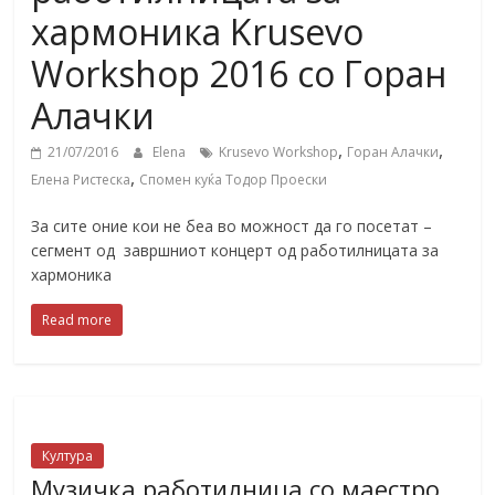
хармоника Krusevo
Workshop 2016 со Горан
Алачки
,
,
21/07/2016
Elena
Krusevo Workshop
Горан Алачки
,
Елена Ристеска
Спомен куќа Тодор Проески
За сите оние кои не беа во можност да го посетат –
сегмент од завршниот концерт од работилницата за
хармоника
Read more
Култура
Музичка работилница со маестро