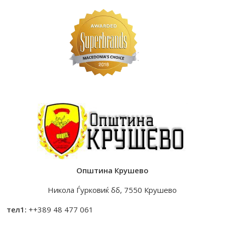
Општина Крушево
Никола Ѓурковиќ бб, 7550 Крушево
тел1:
++389 48 477 061