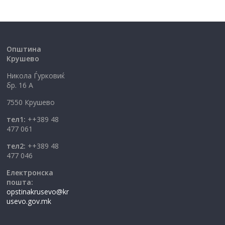
Општина
Крушево
Никола Ѓурковиќ
бр. 16 А
7550 Крушево
тел1:
++389 48
477 061
тел2:
++389 48
477 046
Електронска
пошта:
opstinakrusevo@kr
usevo.gov.mk