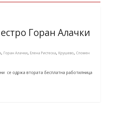
естро Горан Алачки
,
,
,
,
а
Горан Алачки
Елена Ристеска
Крушево
Спомен
јуни се одржа втората бесплатна работилница