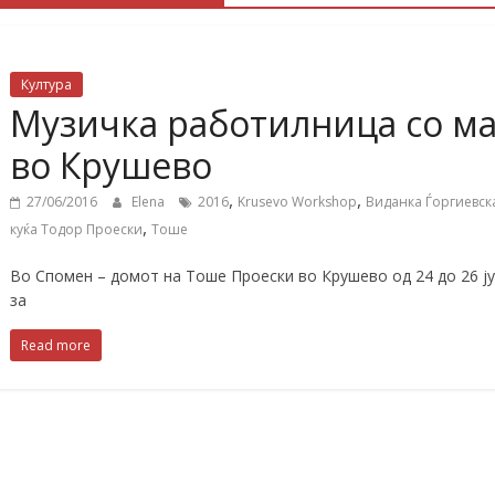
Култура
Музичка работилница со ма
во Крушево
,
,
27/06/2016
Elena
2016
Krusevo Workshop
Виданка Ѓоргиевск
,
куќа Тодор Проески
Тоше
Во Спомен – домот на Тоше Проески во Крушево од 24 до 26 
за
Read more