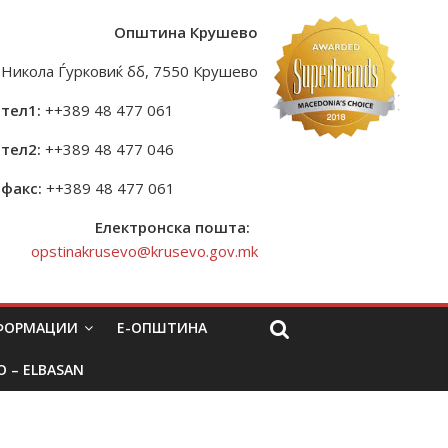
Општина Крушево
Никола Ѓурковиќ бб, 7550 Крушево
тел1:
++389 48 477 061
тел2:
++389 48 477 046
факс:
++389 48 477 061
Електронска пошта:
opstinakrusevo@krusevo.gov.mk
НФОРМАЦИИ
Е-ОПШТИНА
O – ELBASAN