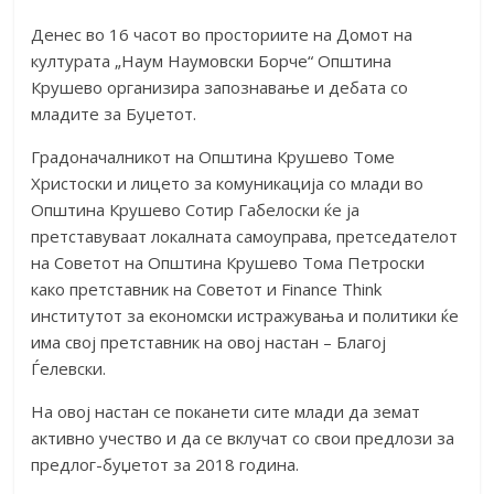
Денес во 16 часот во просториите на Домот на
културата „Наум Наумовски Борче“ Општина
Крушево организира запознавање и дебата со
младите за Буџетот.
Градоначалникот на Општина Крушево Томе
Христоски и лицето за комуникација со млади во
Општина Крушево Сотир Габелоски ќе ја
претставуваат локалната самоуправа, претседателот
на Советот на Општина Крушево Тома Петроски
како претставник на Советот и Finance Think
институтот за економски истражувања и политики ќе
има свој претставник на овој настан – Благој
Ѓелевски.
На овој настан се поканети сите млади да земат
активно учество и да се вклучат со свои предлози за
предлог-буџетот за 2018 година.