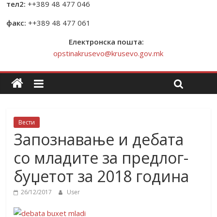
тел2:
++389 48 477 046
факс:
++389 48 477 061
Електронска пошта:
opstinakrusevo@krusevo.gov.mk
Вести
Запознавање и дебата
со младите за предлог-
буџетот за 2018 година
26/12/2017
User