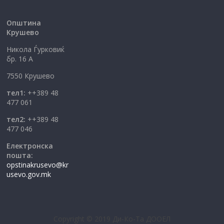
Општина
Крушево
Никола Ѓурковиќ
бр. 16 А
7550 Крушево
тел1:
++389 48
477 061
тел2:
++389 48
477 046
Електронска
пошта:
opstinakrusevo@kr
usevo.gov.mk
Copyright © 2019 Ди-Ко-Та ДООЕЛ