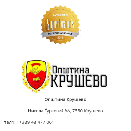
Општина Крушево
Никола Ѓурковиќ бб, 7550 Крушево
тел1:
++389 48 477 061