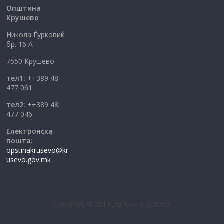
Општина
Крушево
Никола Ѓурковиќ
бр. 16 А
7550 Крушево
тел1:
++389 48
477 061
тел2:
++389 48
477 046
Електронска
пошта:
opstinakrusevo@kr
usevo.gov.mk
Copyright © 2019 Ди-Ко-Та ДООЕЛ