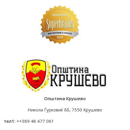
Општина Крушево
Никола Ѓурковиќ бб, 7550 Крушево
тел1:
++389 48 477 061