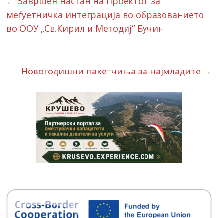
←
Завршен настан на Проектот за
меѓуетничка интеграција во образованието
во ООУ „Св.Кирил и Методиј“ Бучин
Новогодишни пакетчиња за најмладите
→