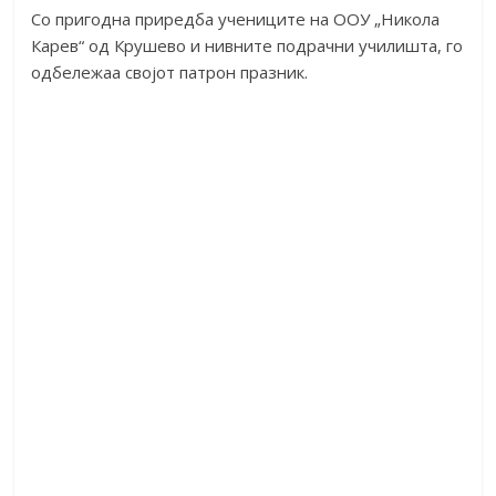
Со пригодна приредба учениците на ООУ „Никола
Карев“ од Крушево и нивните подрачни училишта, го
одбележаа својот патрон празник.