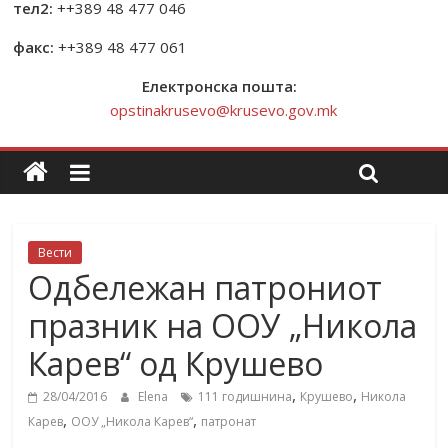
тел2:
++389 48 477 046
факс:
++389 48 477 061
Електронска пошта:
opstinakrusevo@krusevo.gov.mk
Вести
Oдбележан патрониот
празник на ООУ „Никола
Карев“ од Крушево
,
,
28/04/2016
Elena
111 годишнина
Крушево
Никола
,
,
Карев
ООУ „Никола Карев“
патронат