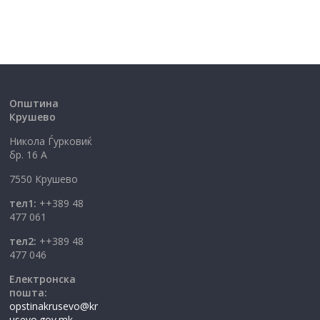
Општина
Крушево
Никола Ѓурковиќ
бр. 16 А
7550 Крушево
тел1:
++389 48
477 061
тел2:
++389 48
477 046
Електронска
пошта:
opstinakrusevo@kr
usevo.gov.mk