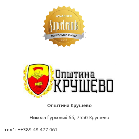
Општина Крушево
Никола Ѓурковиќ бб, 7550 Крушево
тел1:
++389 48 477 061