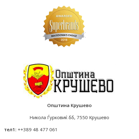
Општина Крушево
Никола Ѓурковиќ бб, 7550 Крушево
тел1:
++389 48 477 061