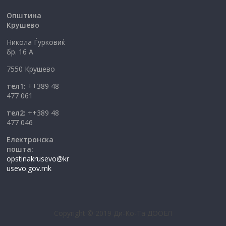
Општина
Крушево
Никола Ѓурковиќ
бр. 16 А
7550 Крушево
тел1:
++389 48
477 061
тел2:
++389 48
477 046
Електронска
пошта:
opstinakrusevo@kr
usevo.gov.mk
Copyright © 2019 Ди-Ко-Та ДООЕЛ