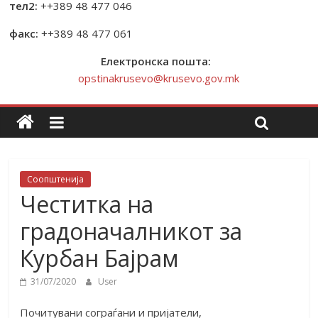
тел2:
++389 48 477 046
факс:
++389 48 477 061
Електронска пошта:
opstinakrusevo@krusevo.gov.mk
Соопштенија
Честитка на
градоначалникот за
Курбан Бајрам
31/07/2020
User
Почитувани сограѓани и пријатели,