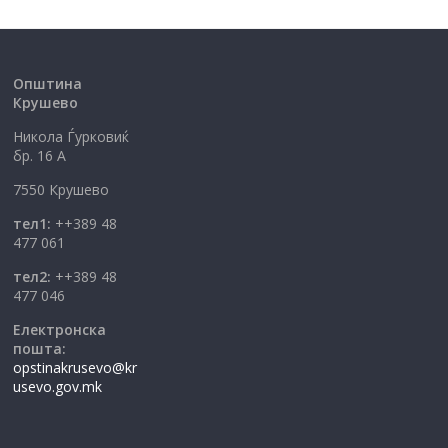
Општина
Крушево
Никола Ѓурковиќ
бр. 16 А
7550 Крушево
тел1:
++389 48
477 061
тел2:
++389 48
477 046
Електронска
пошта:
opstinakrusevo@kr
usevo.gov.mk