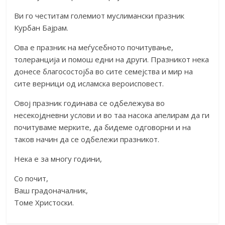
Ви го честитам големиот муслимански празник
Курбан Бајрам.
Ова е празник на меѓусебното почитување,
толеранција и помош едни на други. Празникот нека
донесе благосостојба во сите семејства и мир на
сите верници од исламска вероисповест.
Овој празник годинава се одбележува во
несекојдневни услови и во таа насока апелирам да ги
почитуваме мерките, да бидеме одговорни и на
таков начин да се одбележи празникот.
Нека е за многу години,
Со почит,
Ваш градоначалник,
Томе Христоски.