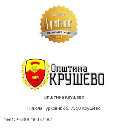
Општина Крушево
Никола Ѓурковиќ бб, 7550 Крушево
тел1:
++389 48 477 061