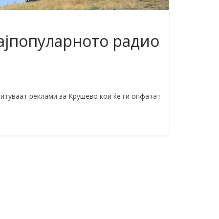
ајпопуларното радио
митуваат реклами за Крушево кои ќе ги опфатат