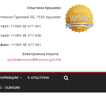
Општина Крушево
Никола Ѓурковиќ бб, 7550 Крушево
тел1:
++389 48 477 061
тел2:
++389 48 477 046
факс:
++389 48 477 061
Електронска пошта:
opstinakrusevo@krusevo.gov.mk
НФОРМАЦИИ
Е-ОПШТИНА
O – ELBASAN