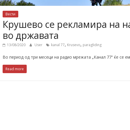
Вести
Крушево се рекламира на н
во државата
,
,
13/08/2020
User
kanal 77
Krusevo
paragliding
Во период од три месеци на радио мрежата „Канал 77“ ќе се е
Read more