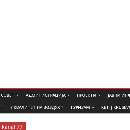
СОВЕТ
АДМИНИСТРАЦИЈА
ПРОЕКТИ
ЈАВНИ И
КТ
? КВАЛИТЕТ НА ВОЗДУХ ?
ТУРИЗАМ
KET-J KRUSEV
kanal 77