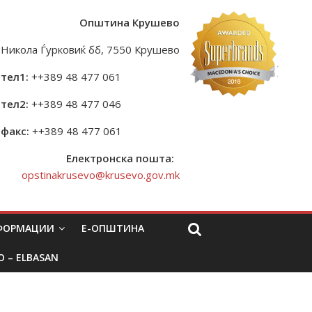
Општина Крушево
Никола Ѓурковиќ бб, 7550 Крушево
тел1:
++389 48 477 061
тел2:
++389 48 477 046
факс:
++389 48 477 061
Електронска пошта:
opstinakrusevo@krusevo.gov.mk
НФОРМАЦИИ
Е-ОПШТИНА
O – ELBASAN