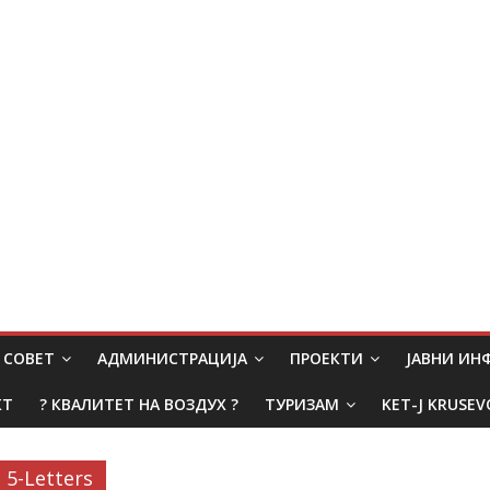
СОВЕТ
АДМИНИСТРАЦИЈА
ПРОЕКТИ
ЈАВНИ И
КТ
? КВАЛИТЕТ НА ВОЗДУХ ?
ТУРИЗАМ
KET-J KRUSEV
5-Letters