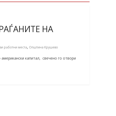
РАЃАНИТЕ НА
,
ви работни места
Општина Крушево
о американски капитал, свечено го отвори