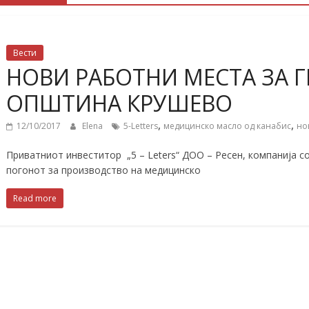
Вести
НОВИ РАБОТНИ МЕСТА ЗА Г
ОПШТИНА КРУШЕВО
,
,
12/10/2017
Elena
5-Letters
медицинско масло од канабис
но
Приватниот инвеститор „5 – Leters“ ДОО – Ресен, компанија с
погонот за производство на медицинско
Read more