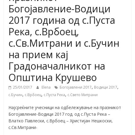
Богојавление-Водици
2017 година од с.Пуста
Река, с.Врбоец,
с.Св.Митрани и с.Бучин
на прием кај
Градоначалникот на
Општина Крушево
,
,
25/01/2017
Elena
Богојавлени 2017
Водици 2017
,
,
,
с.Бучин
с.Врбоец
с.Пуста Река
с.Свето Митрани
Најсреќните учесници на одбележување на празникот
Богојавление-Водици 2017 год. од с.Пуста Река –
Влатко Павлески, с.Врбоец – Христијан Нешкоски,
с.Св.Митрани-