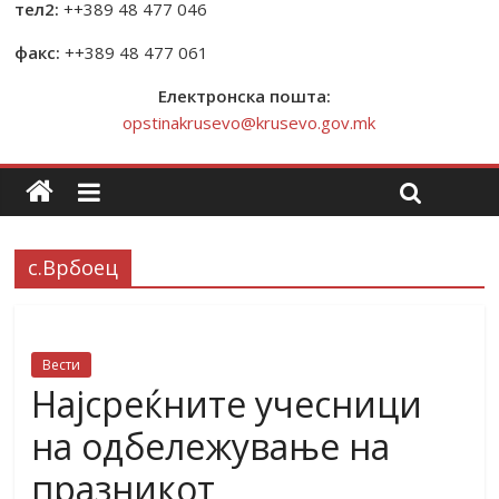
тел2:
++389 48 477 046
факс:
++389 48 477 061
Електронска пошта:
opstinakrusevo@krusevo.gov.mk
с.Врбоец
Вести
Најсреќните учесници
на одбележување на
празникот