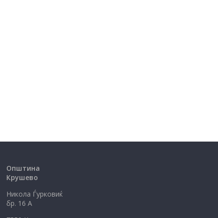
Општина
Крушево
Никола Ѓурковиќ
бр. 16 А