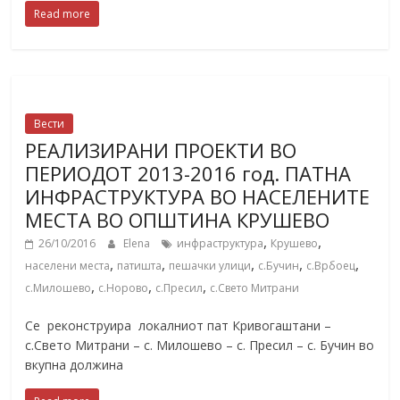
Read more
Вести
РЕАЛИЗИРАНИ ПРОЕКТИ ВО
ПЕРИОДОТ 2013-2016 год. ПАТНА
ИНФРАСТРУКТУРА ВО НАСЕЛЕНИТЕ
МЕСТА ВО ОПШТИНА КРУШЕВО
,
,
26/10/2016
Elena
инфраструктура
Крушево
,
,
,
,
,
населени места
патишта
пешачки улици
с.Бучин
с.Врбоец
,
,
,
с.Милошево
с.Норово
с.Пресил
с.Свето Митрани
Се реконструира локалниот пат Кривогаштани –
с.Свето Митрани – с. Милошево – с. Пресил – с. Бучин во
вкупна должина