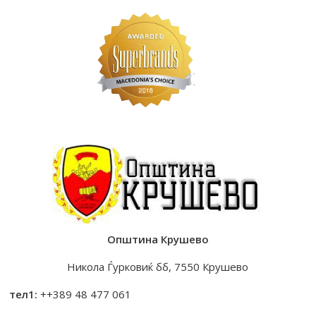
Општина Крушево
Никола Ѓурковиќ бб, 7550 Крушево
тел1:
++389 48 477 061