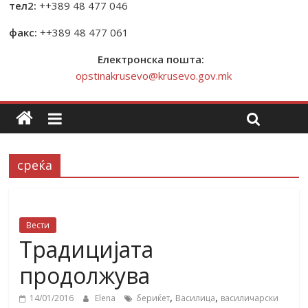
тел2:
++389 48 477 046
факс:
++389 48 477 061
Електронска пошта:
opstinakrusevo@krusevo.gov.mk
среќа
Вести
Традицијата
продолжува
,
,
14/01/2016
Elena
бериќет
Василица
василичарски