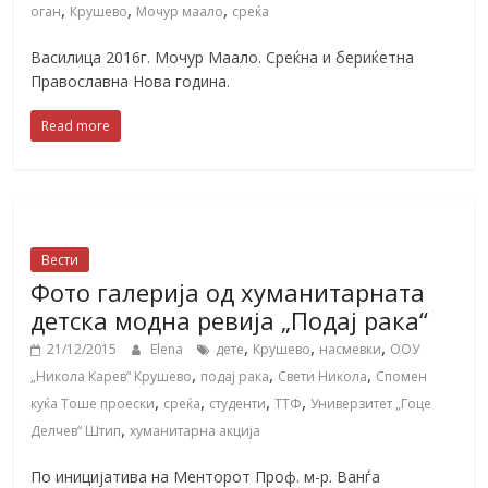
,
,
,
оган
Крушево
Мочур маало
среќа
Василица 2016г. Мочур Маало. Среќна и бериќетна
Православна Нова година.
Read more
Вести
Фото галерија од хуманитарната
детска модна ревија „Подај рака“
,
,
,
21/12/2015
Elena
дете
Крушево
насмевки
ООУ
,
,
,
„Никола Карев“ Крушево
подај рака
Свети Никола
Спомен
,
,
,
,
куќа Тоше проески
среќа
студенти
ТТФ
Универзитет „Гоце
,
Делчев“ Штип
хуманитарна акција
По иницијатива на Менторот Проф. м-р. Ванѓа