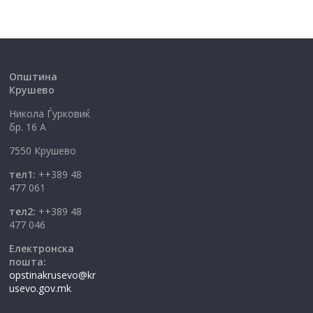
Општина
Крушево
Никола Ѓурковиќ
бр. 16 А
7550 Крушево
тел1:
++389 48
477 061
тел2:
++389 48
477 046
Електронска
пошта:
opstinakrusevo@kr
usevo.gov.mk