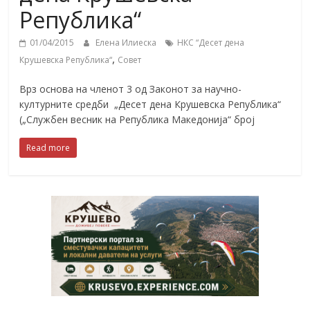
Република“
01/04/2015
Елена Илиеска
НКС “Десет дена
,
Крушевска Република“
Совет
Врз основа на членот 3 од Законот за научно-
културните средби „Десет дена Крушевска Република“
(„Службен весник на Република Македонија“ број
Read more