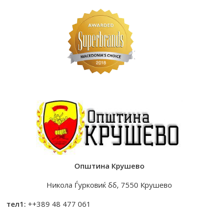
Општина Крушево
Никола Ѓурковиќ бб, 7550 Крушево
тел1:
++389 48 477 061