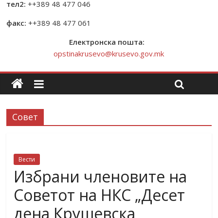
тел2:
++389 48 477 046
факс:
++389 48 477 061
Електронска пошта:
opstinakrusevo@krusevo.gov.mk
Совет
Вести
Избрани членовите на
Советот на НКС „Десет
дена Крушевска