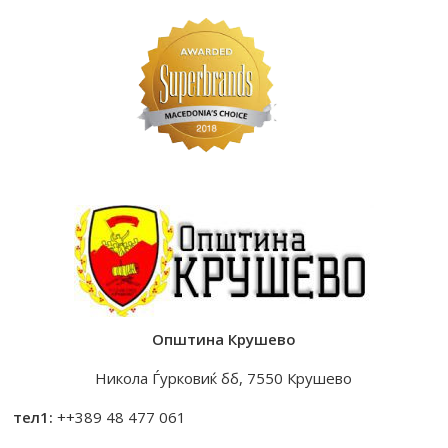
Општина Крушево
Никола Ѓурковиќ бб, 7550 Крушево
тел1:
++389 48 477 061