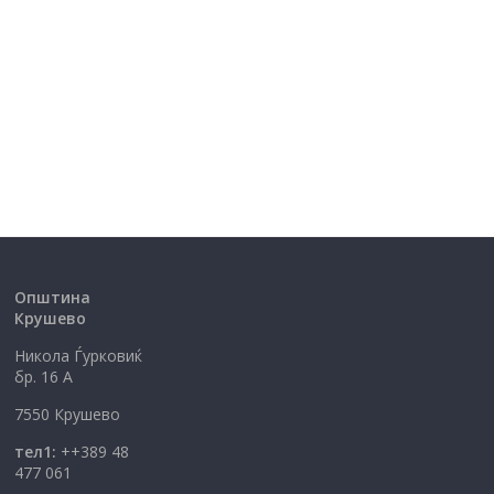
Општина
Крушево
Никола Ѓурковиќ
бр. 16 А
7550 Крушево
тел1:
++389 48
477 061