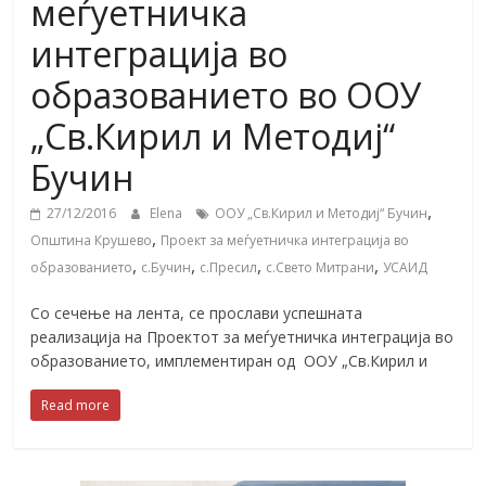
меѓуетничка
интеграција во
образованието во ООУ
„Св.Кирил и Методиј“
Бучин
,
27/12/2016
Elena
ООУ „Св.Кирил и Методиј“ Бучин
,
Општина Крушево
Проект за меѓуетничка интеграција во
,
,
,
,
образованието
с.Бучин
с.Пресил
с.Свето Митрани
УСАИД
Со сечење на лента, се прослави успешната
реализација на Проектот за меѓуетничка интеграција во
образованието, имплементиран од ООУ „Св.Кирил и
Read more