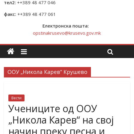
тел2:
++389 48 477 046
факс:
++389 48 477 061
Електронска пошта:
opstinakrusevo@krusevo.gov.mk
ООУ „Никола Карев“ Крушево
Вести
Учениците од ООУ
„Никола Карев“ на свој
начин преку песна и