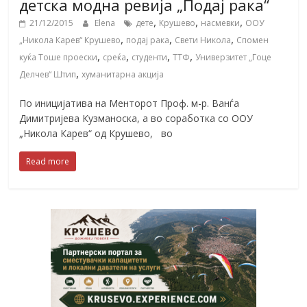
детска модна ревија „Подај рака“
,
,
,
21/12/2015
Elena
дете
Крушево
насмевки
ООУ
,
,
,
„Никола Карев“ Крушево
подај рака
Свети Никола
Спомен
,
,
,
,
куќа Тоше проески
среќа
студенти
ТТФ
Универзитет „Гоце
,
Делчев“ Штип
хуманитарна акција
По иницијатива на Менторот Проф. м-р. Ванѓа
Димитријева Кузманоска, а во соработка со ООУ
„Никола Карев“ од Крушево, во
Read more