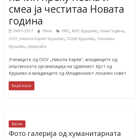
смеа ја честитаа Новата
година
,
,
,
04/01/2017
Elena
ЛМС
МЛС Крушево
Нова Година
,
,
ООУ „Никола Карев“ Крушево
ООЦК Крушево
Општина
,
Крушево
приредба
Учениците од ООУ „Никола Карев“, младинците од
општинската организација на Црвениот Крст од
Крушево и младинците од Младинскиот локален совет
Read more
Вести
Фото галерија од хуманитарната