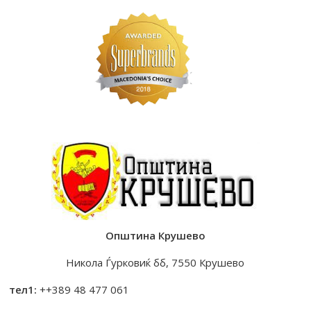
Општина Крушево
Никола Ѓурковиќ бб, 7550 Крушево
тел1:
++389 48 477 061