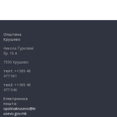
Општина
Крушево
Никола Ѓурковиќ
бр. 16 А
7550 Крушево
тел1:
++389 48
477 061
тел2:
++389 48
477 046
Електронска
пошта:
opstinakrusevo@kr
usevo.gov.mk