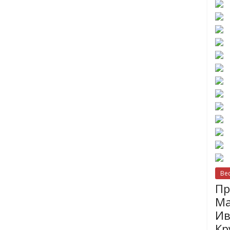
Ве
Пр
Ма
Ив
Кр