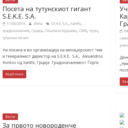
Вести
Ве
Посета на тутунскиот гигант
Уч
S.E.K.E. S.A.
Ка
Гр
,
,
11/05/2016
Elena
S.E.K.E. S.A.
Xanthi
,
,
,
,
,
градоначалник
Грција
Општина Крушево
СЕКЕ
тутун
04
тутунски гигант
само
уче
На покана и во организација на менаџерскиот тим
и генералниот директор на S.E.K.E. S.A., Alexandros
Ден
Kontos од Xanthi, Грција Градоначалникот Ѓорги
„Ни
пос
Read more
Re
Вести
За првото новороденче