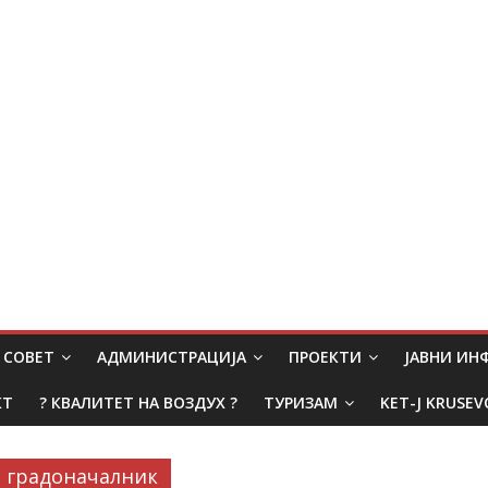
СОВЕТ
АДМИНИСТРАЦИЈА
ПРОЕКТИ
ЈАВНИ И
КТ
? КВАЛИТЕТ НА ВОЗДУХ ?
ТУРИЗАМ
KET-J KRUSEV
градоначалник