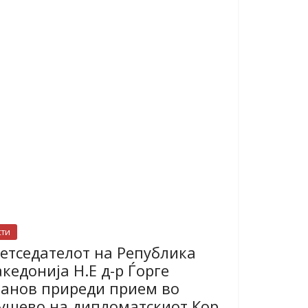
сти
етседателот на Република
кедонија Н.Е д-р Ѓорге
анов приреди прием во
ушево на дипломатскиот Кор