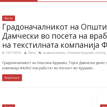
Вести
Градоначалникот на Општи
Дамчески во посета на вра
на текстилната компанија
,
,
,
16/11/2016
Elena
градоначалник
Општина Крушево
посета
Градоначалникот на Општина Крушево, Ѓорги Дамчески денес 
компанија ФАЛКО кои работат во погонот во Крушево.
Read more