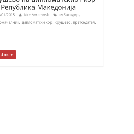
 Република Македонија
,
/01/2015
Kire Avramoski
амбасадор
,
,
,
,
доначалник
дипломатски кор
Крушево
претседател
ad more