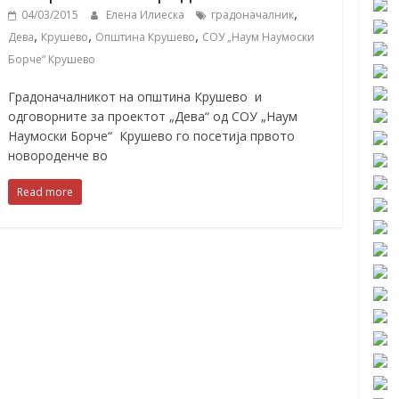
,
04/03/2015
Елена Илиеска
градоначалник
,
,
,
Дева
Крушево
Општина Крушево
СОУ „Наум Наумоски
Борче“ Крушево
Градоначалникот на општина Крушево и
одговорните за проектот „Дева“ од СОУ „Наум
Наумоски Борче“ Крушево го посетија првото
новороденче во
Read more