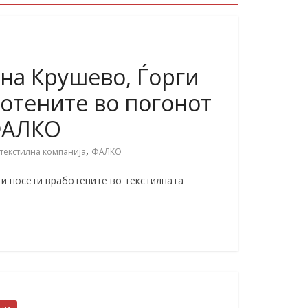
на Крушево, Ѓорги
ботените во погонот
 ФАЛКО
,
текстилна компанија
ФАЛКО
ги посети вработените во текстилната