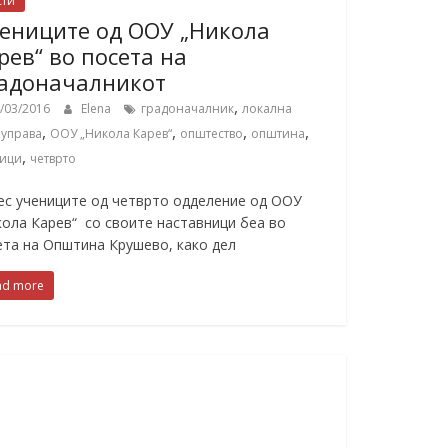
сти
ениците од ООУ „Никола
рев“ во посета на
адоначалникот
,
/03/2016
Elena
градоначалник
локална
,
,
,
,
управа
ООУ „Никола Карев“
општество
општина
,
ници
четврто
ес учениците од четврто одделение од ООУ
кола Карев“ со своите наставници беа во
ета на Општина Крушево, како дел
ad more