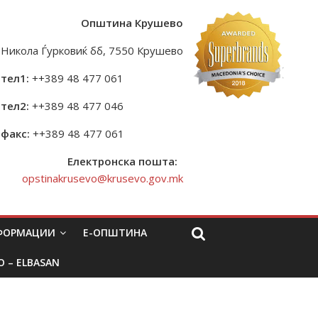
Општина Крушево
Никола Ѓурковиќ бб, 7550 Крушево
тел1:
++389 48 477 061
тел2:
++389 48 477 046
факс:
++389 48 477 061
Електронска пошта:
opstinakrusevo@krusevo.gov.mk
НФОРМАЦИИ
Е-ОПШТИНА
O – ELBASAN