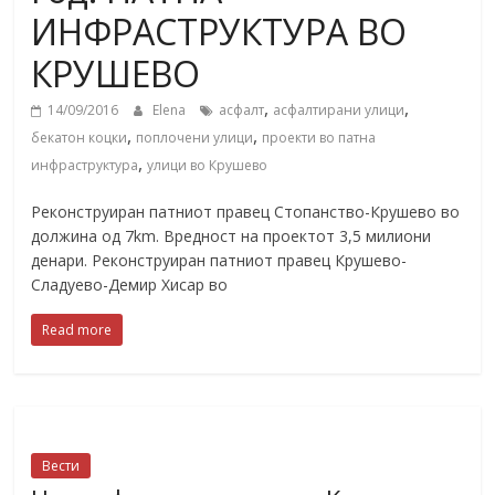
ИНФРАСТРУКТУРА ВО
КРУШЕВО
,
,
14/09/2016
Elena
асфалт
асфалтирани улици
,
,
бекатон коцки
поплочени улици
проекти во патна
,
инфраструктура
улици во Крушево
Реконструиран патниот правец Стопанство-Крушево во
должина од 7km. Вредност на проектот 3,5 милиони
денари. Реконструиран патниот правец Крушево-
Сладуево-Демир Хисар во
Read more
Вести