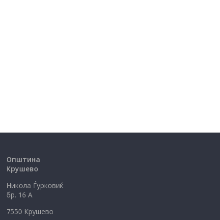
Општина
Крушево
Никола Ѓурковиќ
бр. 16 А
7550 Крушево