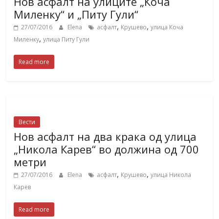
Нов асфалт на улиците „Коча
Миленку“ и „Питу Гули“
,
,
27/07/2016
Elena
асфалт
Крушево
улица Коча
,
Миленку
улица Питу Гули
Read more
Вести
Нов асфалт на два крака од улица
„Никола Карев“ во должина од 700
метри
,
,
27/07/2016
Elena
асфалт
Крушево
улица Никола
Карев
Read more