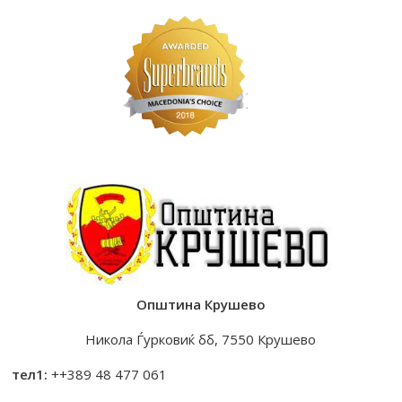
Општина Крушево
Никола Ѓурковиќ бб, 7550 Крушево
тел1:
++389 48 477 061