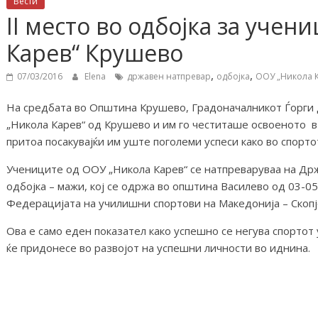
Вести
II место во одбојка за уче
Карев“ Крушево
,
,
07/03/2016
Elena
државен натпревар
одбојка
ООУ „Никола 
На средбата во Општина Крушево, Градоначалникот Ѓорги
„Никола Карев“ од Крушево и им го честиташе освоеното в
притоа посакувајќи им уште поголеми успеси како во спорто
Учениците од ООУ „Никола Карев“ се натпреваруваа на Др
одбојка – мажи, кој се одржа во општина Василево од 03-0
Федерацијата на училишни спортови на Македонија – Скопј
Ова е само еден показател како успешно се негува спортот
ќе придонесе во развојот на успешни личности во иднина.