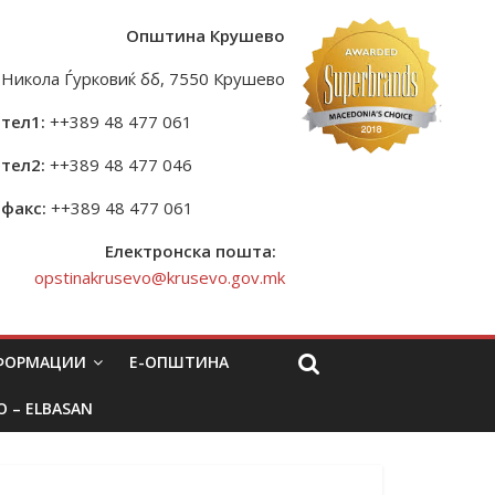
Општина Крушево
Никола Ѓурковиќ бб, 7550 Крушево
тел1:
++389 48 477 061
тел2:
++389 48 477 046
факс:
++389 48 477 061
Електронска пошта:
opstinakrusevo@krusevo.gov.mk
НФОРМАЦИИ
Е-ОПШТИНА
O – ELBASAN