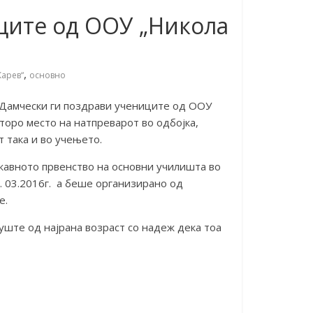
ниците од ООУ „Никола
,
Карев“
основно
 Дамчески ги поздрави учениците од ООУ
торо место на натпреварот во одбојка,
т така и во учењето.
жавното првенство на основни училишта во
5. 03.2016г. а беше организирано од
е.
 уште од најрана возраст со надеж дека тоа