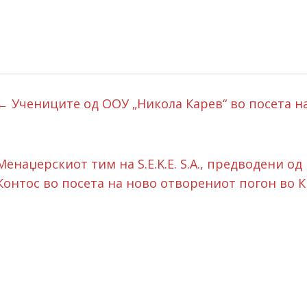
←
Учениците од ООУ „Никола Карев“ во посета н
Менаџерскиот тим на S.E.K.E. S.A., предводени 
Контос во посета на ново отворениот погон во