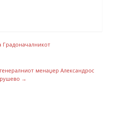
а Градоначалникот
од генералниот менаџер Александрос
 Крушево
→