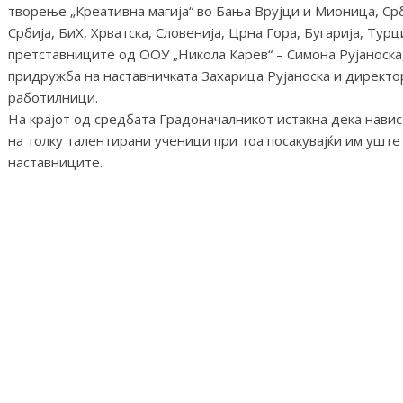
творење „Креативна магија“ во Бања Врујци и Мионица, Ср
Србија, БиХ, Хрватска, Словенија, Црна Гора, Бугарија, Тур
претставниците од ООУ „Никола Карев“ – Симона Рујаноска
придружба на наставничката Захарица Рујаноска и директо
работилници.
На крајот од средбата Градоначалникот истакна дека навис
на толку талентирани ученици при тоа посакувајќи им уште
наставниците.