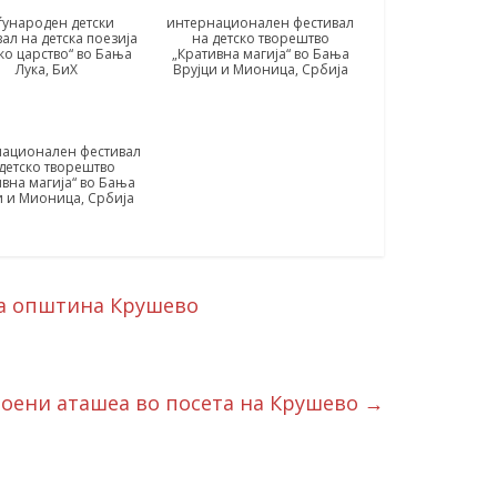
ѓународен детски
интернационален фестивал
ал на детска поезија
на детско творештво
ко царство“ во Бања
„Кративна магија“ во Бања
Лука, БиХ
Врујци и Мионица, Србија
ационален фестивал
детско творештво
ивна магија“ во Бања
и и Мионица, Србија
на општина Крушево
оени аташеа во посета на Крушево
→