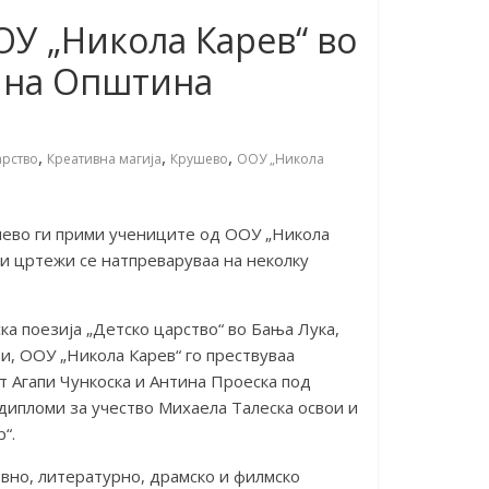
У „Никола Карев“ во
т на Општина
,
,
,
арство
Креативна магија
Крушево
ООУ „Никола
шево ги прими учениците од ООУ „Никола
 и цртежи се натпреваруваа на неколку
а поезија „Детско царство“ во Бања Лука,
и, ООУ „Никола Карев“ го прествуваа
т Агапи Чункоска и Антина Проеска под
дипломи за учество Михаела Талеска освои и
“.
вно, литературно, драмско и филмско