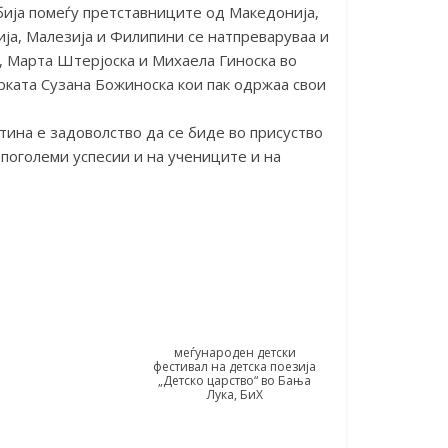
бија помеѓу претставниците од Македонија,
ција, Малезија и Филипини се натпреваруваа и
, Марта Штерјоска и Михаела Гиноска во
рката Сузана Божиноска кои пак одржаа свои
тина е задоволство да се биде во присуство
 поголеми успесии и на учениците и на
меѓународен детски
фестивал на детска поезија
„Детско царство“ во Бања
Лука, БиХ