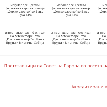
меѓународен детски
меѓународен детски
ме
фестивал на детска поезија
фестивал на детска поезија
фестив
„Детско царство“ во Бања
„Детско царство“ во Бања
„Детс
Лука, БиХ
Лука, БиХ
интернационален фестивал
интернационален фестивал
интерн
на детско творештво
на детско творештво
на 
„Кративна магија“ во Бања
„Кративна магија“ во Бања
„Крат
Врујци и Мионица, Србија
Врујци и Мионица, Србија
Врујц
←
Претставници од Совет на Европа во посета 
Акредитирани в