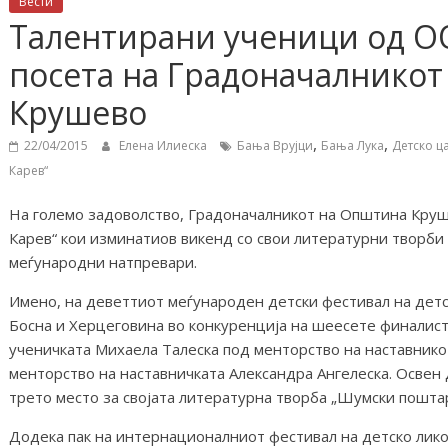
Вести
Талентирани ученици од ОО
посета на Градоначалнико
Крушево
,
,
22/04/2015
Елена Илиеска
Бања Врујци
Бања Лука
Детско ц
Карев“
На големо задоволство, Градоначалникот на Општина Кру
Карев“ кои изминатиов викенд со свои литературни творби
меѓународни натпревари.
Имено, на деветтиот меѓународен детски фестивал на детск
Босна и Херцеговина во конкуренција на шеесете финалист
ученичката Михаела Талеска под менторство на наставнико
менторство на наставничката Александра Ангелеска. Освен 
трето место за својата литературна творба „Шумски поштар
Додека пак на интернационалниот фестивал на детско лико