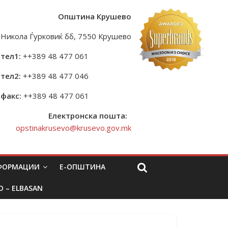
Општина Крушево
Никола Ѓурковиќ бб, 7550 Крушево
тел1:
++389 48 477 061
тел2:
++389 48 477 046
факс:
++389 48 477 061
Електронска пошта:
opstinakrusevo@krusevo.gov.mk
НФОРМАЦИИ
Е-ОПШТИНА
O – ELBASAN