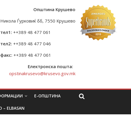
Општина Крушево
Никола Ѓурковиќ бб, 7550 Крушево
тел1:
++389 48 477 061
тел2:
++389 48 477 046
факс:
++389 48 477 061
Електронска пошта:
opstinakrusevo@krusevo.gov.mk
НФОРМАЦИИ
Е-ОПШТИНА
O – ELBASAN