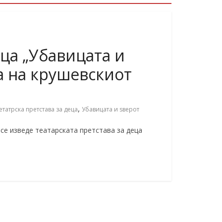
еца „Убавицата и
а на крушевскиот
,
етатрска претстава за деца
Убавицата и ѕверот
 се изведе театарската претстава за деца