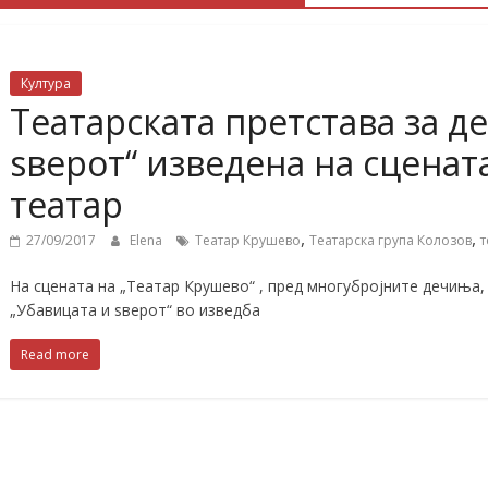
Култура
Театарската претстава за д
ѕверот“ изведена на сценат
театар
,
,
27/09/2017
Elena
Театар Крушево
Театарска група Колозов
т
На сцената на „Театар Крушево“ , пред многубројните дечиња,
„Убавицата и ѕверот“ во изведба
Read more