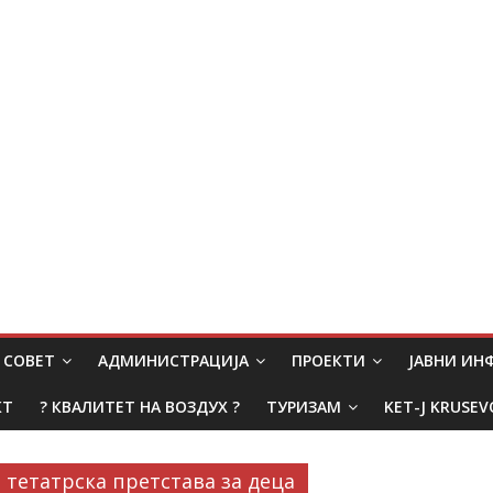
СОВЕТ
АДМИНИСТРАЦИЈА
ПРОЕКТИ
ЈАВНИ И
КТ
? КВАЛИТЕТ НА ВОЗДУХ ?
ТУРИЗАМ
KET-J KRUSEV
тетатрска претстава за деца