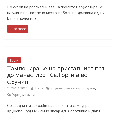
Во склоп на реализацијата на проектот асфалтирање
на улици во населено место Врбоец во должина од 1,2
km, отпочнато е
Read more
Вести
Тампонирање на пристапниот пат
до манастирот Св.Ѓоргија во
с.Бучин
,
,
,
28/04/2016
Elena
Крушево
манастир
с.Бучин
,
Св.Ѓоргија
тампон
Со заеднички заложби на локалната самоуправа
Крушево, Рудник Демир Хисар АД, Сопотница и Даки