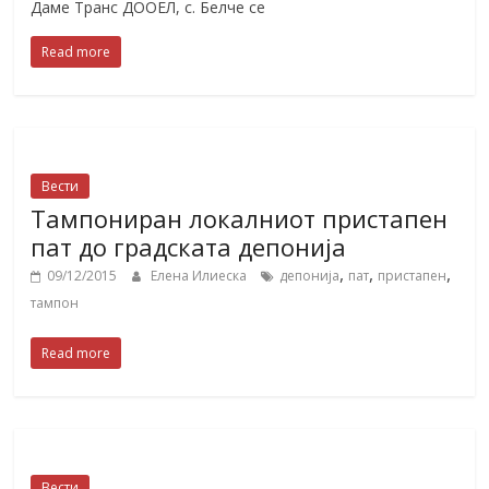
Даме Транс ДООЕЛ, с. Белче се
Read more
Вести
Тампониран локалниот пристапен
пат до градската депонија
,
,
,
09/12/2015
Елена Илиеска
депонија
пат
пристапен
тампон
Read more
Вести