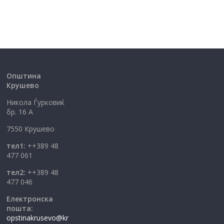
Општина
Крушево
Никола Ѓурковиќ
бр. 16 А
7550 Крушево
тел1:
++389 48
477 061
тел2:
++389 48
477 046
Електронска
пошта:
opstinakrusevo@kr