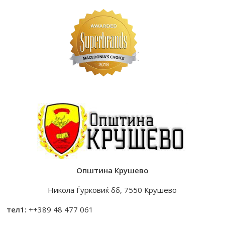
Општина Крушево
Никола Ѓурковиќ бб, 7550 Крушево
тел1:
++389 48 477 061