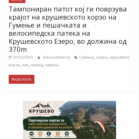
Тампониран патот кој ги поврзува
крајот на крушевското корзо на
Гумење и пешачката и
велосипедска патека на
Крушевското Езеро, во должина од
370m
,
,
01/12/2015
Елена Илиеска
Гумење
езеро
крушевско
,
,
,
корзо
пат
патека
тампон
Read more