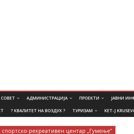
СОВЕТ
АДМИНИСТРАЦИЈА
ПРОЕКТИ
ЈАВНИ И
КТ
? КВАЛИТЕТ НА ВОЗДУХ ?
ТУРИЗАМ
KET-J KRUSEV
спортско-рекреативен центар „Гумење“