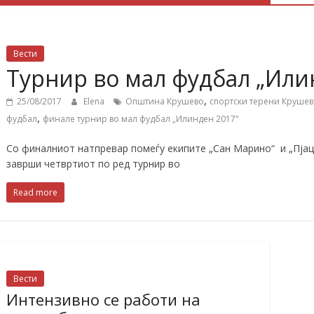
Вести
Турнир во мал фудбал „Или
,
25/08/2017
Elena
Општина Крушево
спортски терени Круше
,
фудбал
финале турнир во мал фудбал „Илинден 2017“
Со финалниот натпревар помеѓу екипите „Сан Марино“ и „Пјац
заврши четвртиот по ред турнир во
Read more
Вести
Интензивно се работи на