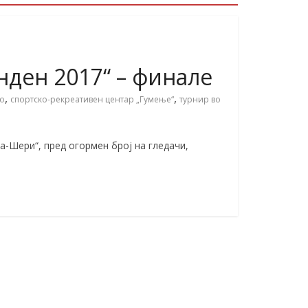
нден 2017“ – финале
,
,
во
спортско-рекреативен центар „Гумење“
турнир во
а-Шери“, пред огормен број на гледачи,