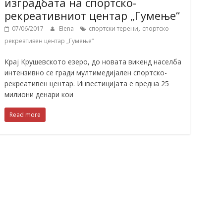
изградбата на спортско-
рекреативниот центар „Гумење“
,
07/06/2017
Elena
спортски терени
спортско-
рекреативен центар „Гумење“
Крај Крушевското езеро, до новата викенд населба
интензивно се гради мултимедијален спортско-
рекреативен центар. Инвестицијата е вредна 25
милиони денари кои
Read more