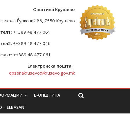
Општина Крушево
Никола Ѓурковиќ бб, 7550 Крушево
тел1:
++389 48 477 061
тел2:
++389 48 477 046
факс:
++389 48 477 061
Електронска пошта:
opstinakrusevo@krusevo.gov.mk
НФОРМАЦИИ
Е-ОПШТИНА
O – ELBASAN