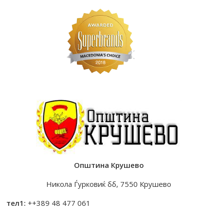
Општина Крушево
Никола Ѓурковиќ бб, 7550 Крушево
тел1:
++389 48 477 061