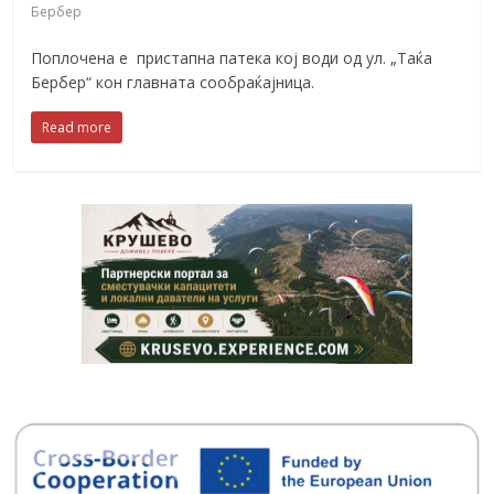
Бербер
Поплочена е пристапна патека кој води од ул. „Таќа
Бербер“ кон главната сообраќајница.
Read more