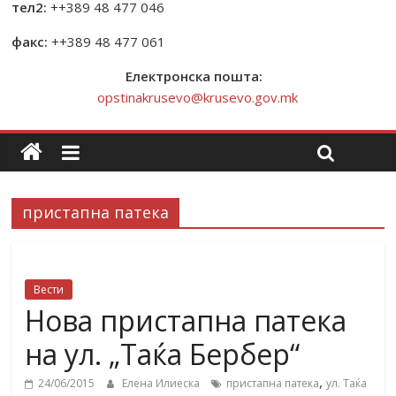
тел2:
++389 48 477 046
факс:
++389 48 477 061
Електронска пошта:
opstinakrusevo@krusevo.gov.mk
пристапна патека
Вести
Нова пристапна патека
на ул. „Таќа Бербер“
,
24/06/2015
Елена Илиеска
пристапна патека
ул. Таќа