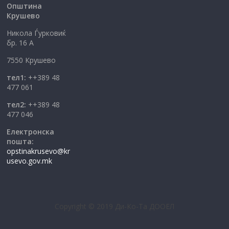
Општина
Крушево
Никола Ѓурковиќ
бр. 16 А
7550 Крушево
тел1:
++389 48
477 061
тел2:
++389 48
477 046
Електронска
пошта:
opstinakrusevo@kr
usevo.gov.mk
Copyright © 2019 Ди-Ко-Та ДООЕЛ