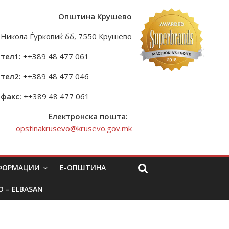
Општина Крушево
Никола Ѓурковиќ бб, 7550 Крушево
тел1:
++389 48 477 061
тел2:
++389 48 477 046
факс:
++389 48 477 061
Електронска пошта:
opstinakrusevo@krusevo.gov.mk
НФОРМАЦИИ
Е-ОПШТИНА
O – ELBASAN