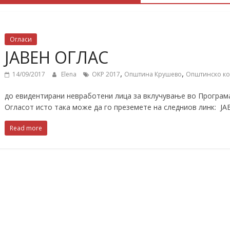
Огласи
ЈАВЕН ОГЛАС
,
,
14/09/2017
Elena
ОКР 2017
Општина Крушево
Општинско ко
до евидентирани невработени лица за вклучување во Програм
Огласот исто така може да го преземете на следниов линк: ЈА
Read more