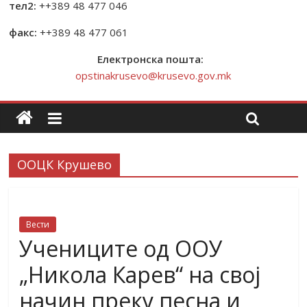
тел2:
++389 48 477 046
факс:
++389 48 477 061
Електронска пошта:
opstinakrusevo@krusevo.gov.mk
ООЦК Крушево
Вести
Учениците од ООУ
„Никола Карев“ на свој
начин преку песна и