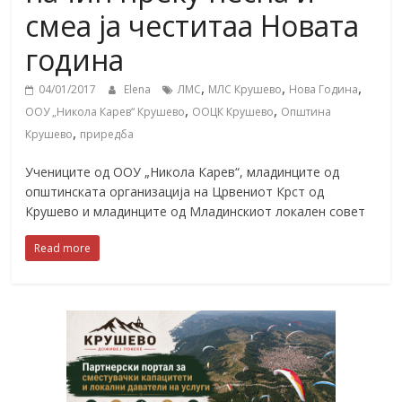
смеа ја честитаа Новата
година
,
,
,
04/01/2017
Elena
ЛМС
МЛС Крушево
Нова Година
,
,
ООУ „Никола Карев“ Крушево
ООЦК Крушево
Општина
,
Крушево
приредба
Учениците од ООУ „Никола Карев“, младинците од
општинската организација на Црвениот Крст од
Крушево и младинците од Младинскиот локален совет
Read more