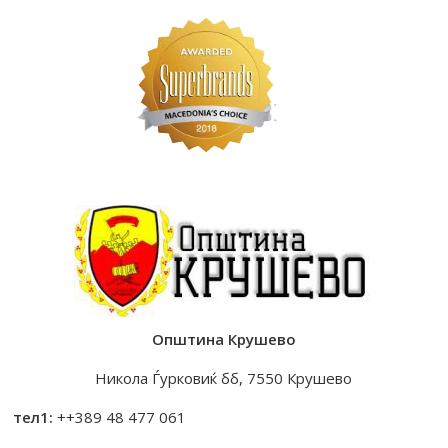
Општина Крушево
Никола Ѓурковиќ бб, 7550 Крушево
тел1:
++389 48 477 061