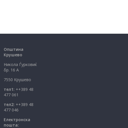
Општина
Крушево
Никола Ѓурковиќ
бр. 16 А
7550 Крушево
тел1:
++389 48
477 061
тел2:
++389 48
477 046
Електронска
пошта: