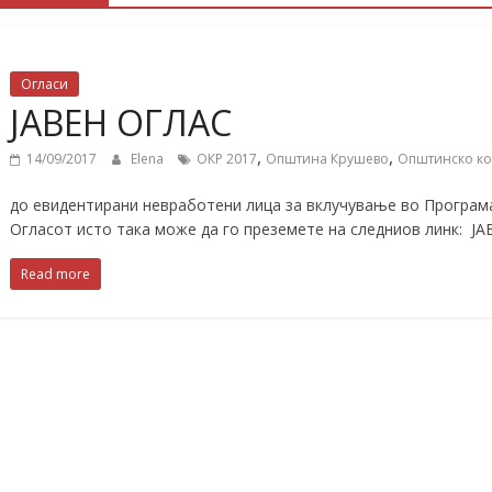
Огласи
ЈАВЕН ОГЛАС
,
,
14/09/2017
Elena
ОКР 2017
Општина Крушево
Општинско ко
до евидентирани невработени лица за вклучување во Програм
Огласот исто така може да го преземете на следниов линк: ЈА
Read more