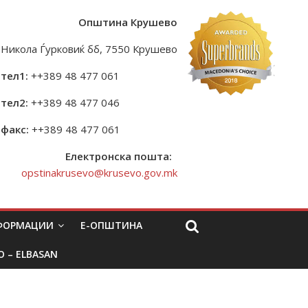
Општина Крушево
Никола Ѓурковиќ бб, 7550 Крушево
тел1:
++389 48 477 061
тел2:
++389 48 477 046
факс:
++389 48 477 061
Електронска пошта:
opstinakrusevo@krusevo.gov.mk
НФОРМАЦИИ
Е-ОПШТИНА
O – ELBASAN