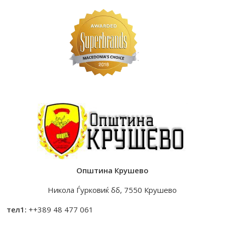
Општина Крушево
Никола Ѓурковиќ бб, 7550 Крушево
тел1:
++389 48 477 061