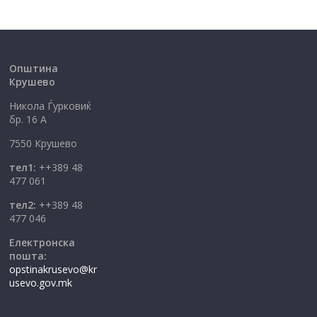
Општина
Крушево
Никола Ѓурковиќ
бр. 16 А
7550 Крушево
тел1:
++389 48
477 061
тел2:
++389 48
477 046
Електронска
пошта:
opstinakrusevo@kr
usevo.gov.mk