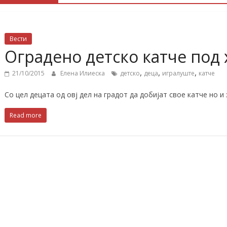
Вести
Оградено детско катче под
,
,
,
21/10/2015
Елена Илиеска
детско
деца
игралуште
катче
Со цел децата од овј дел на градот да добијат свое катче но и
Read more