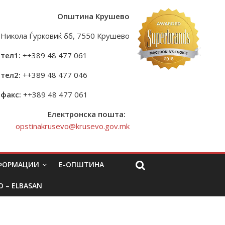
Општина Крушево
Никола Ѓурковиќ бб, 7550 Крушево
тел1:
++389 48 477 061
тел2:
++389 48 477 046
факс:
++389 48 477 061
Електронска пошта:
opstinakrusevo@krusevo.gov.mk
НФОРМАЦИИ
Е-ОПШТИНА
O – ELBASAN