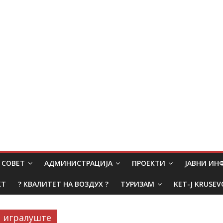
СОВЕТ
АДМИНИСТРАЦИЈА
ПРОЕКТИ
ЈАВНИ И
КТ
? КВАЛИТЕТ НА ВОЗДУХ ?
ТУРИЗАМ
KET-J KRUSEV
игралуште