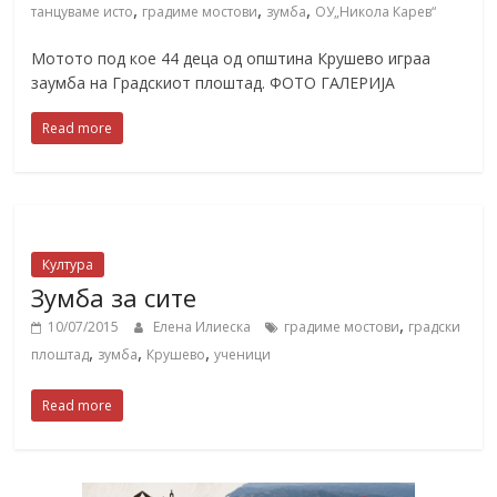
,
,
,
танцуваме исто
градиме мостови
зумба
ОУ„Никола Карев“
Мотото под кое 44 деца од општина Крушево играа
заумба на Градскиот плоштад. ФОТО ГАЛЕРИЈА
Read more
Култура
Зумба за сите
,
10/07/2015
Елена Илиеска
градиме мостови
градски
,
,
,
плоштад
зумба
Крушево
ученици
Read more