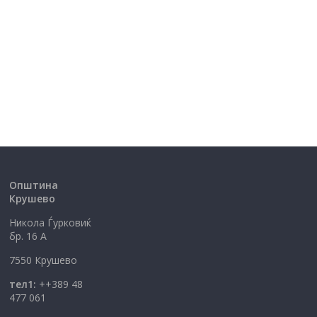
Општина
Крушево
Никола Ѓурковиќ
бр. 16 А
7550 Крушево
тел1:
++389 48
477 061