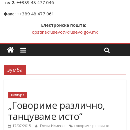
тел2:
++389 48 477 046
факс:
++389 48 477 061
Електронска пошта:
opstinakrusevo@krusevo.gov.mk
зумба
Култура
„Говориме различно,
танцуваме исто“
17/07/2015
Елена Илиеска
говориме различно