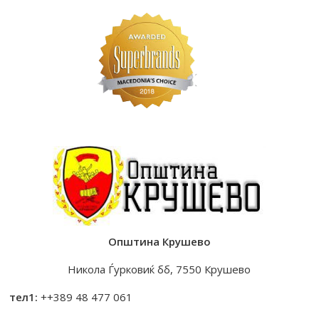
Општина Крушево
Никола Ѓурковиќ бб, 7550 Крушево
тел1:
++389 48 477 061