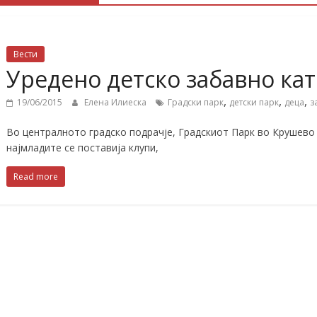
Вести
Уредено детско забавно кат
,
,
,
19/06/2015
Елена Илиеска
Градски парк
детски парк
деца
з
Во централното градско подрачје, Градскиот Парк во Крушево 
најмладите се поставија клупи,
Read more