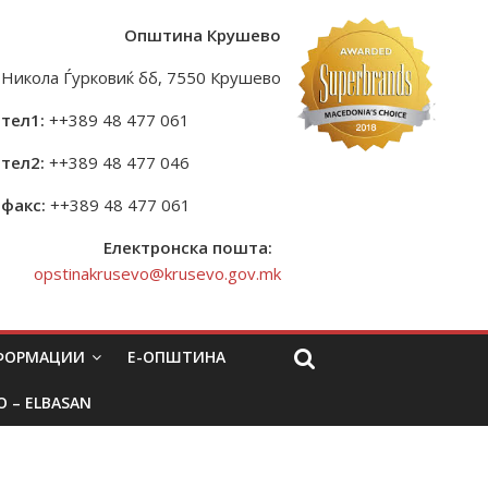
Општина Крушево
Никола Ѓурковиќ бб, 7550 Крушево
тел1:
++389 48 477 061
тел2:
++389 48 477 046
факс:
++389 48 477 061
Електронска пошта:
opstinakrusevo@krusevo.gov.mk
НФОРМАЦИИ
Е-ОПШТИНА
O – ELBASAN