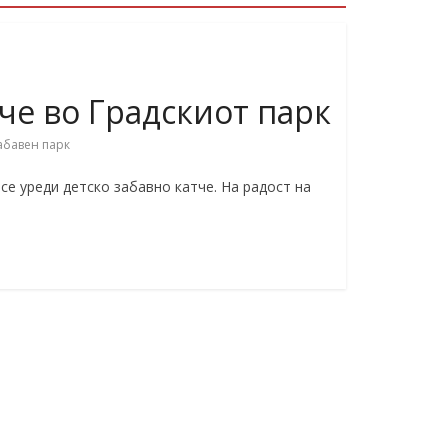
че во Градскиот парк
абавен парк
се уреди детско забавно катче. На радост на