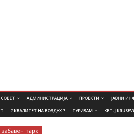
СОВЕТ
АДМИНИСТРАЦИЈА
ПРОЕКТИ
ЈАВНИ И
КТ
? КВАЛИТЕТ НА ВОЗДУХ ?
ТУРИЗАМ
KET-J KRUSEV
забавен парк