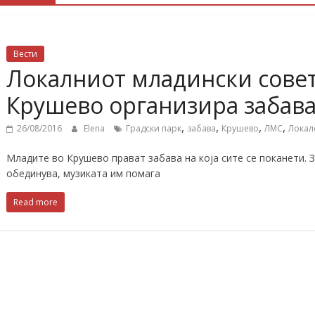
Вести
Локалниот младински сове
Крушево организира забав
,
,
,
,
26/08/2016
Elena
Градски парк
забава
Крушево
ЛМС
Локал
Младите во Крушево прават забава на која сите се поканети. 
обединува, музиката им помага
Read more