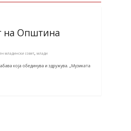
т на Општина
а
,
ен младински совет
млади
Забава која обединува и здружува. „Музиката