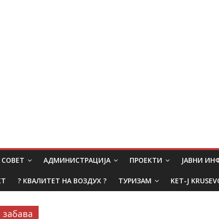
СОВЕТ
АДМИНИСТРАЦИЈА
ПРОЕКТИ
ЈАВНИ И
КТ
? КВАЛИТЕТ НА ВОЗДУХ ?
ТУРИЗАМ
KET-J KRUSEV
забава