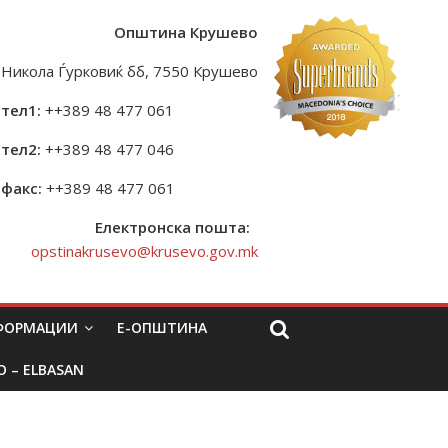
Општина Крушево
Никола Ѓурковиќ бб, 7550 Крушево
тел1:
++389 48 477 061
тел2:
++389 48 477 046
факс:
++389 48 477 061
Електронска пошта:
opstinakrusevo@krusevo.gov.mk
НФОРМАЦИИ
Е-ОПШТИНА
O – ELBASAN