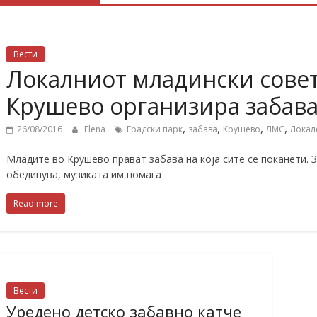
Вести
Локалниот младински сове
Крушево организира забав
,
,
,
,
26/08/2016
Elena
Градски парк
забава
Крушево
ЛМС
Локал
Младите во Крушево прават забава на која сите се поканети. 
обединува, музиката им помага
Read more
Вести
Уредено детско забавно катче