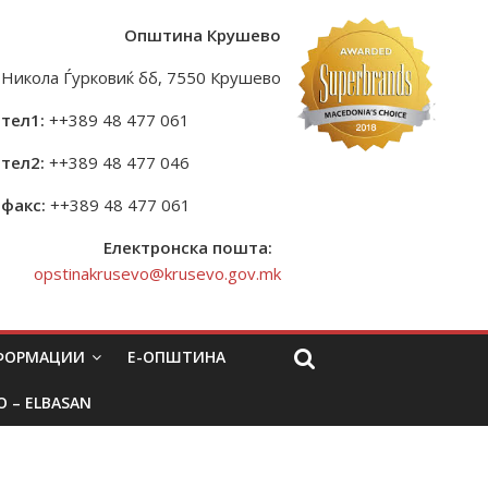
Општина Крушево
Никола Ѓурковиќ бб, 7550 Крушево
тел1:
++389 48 477 061
тел2:
++389 48 477 046
факс:
++389 48 477 061
Електронска пошта:
opstinakrusevo@krusevo.gov.mk
НФОРМАЦИИ
Е-ОПШТИНА
O – ELBASAN