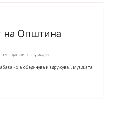
т на Општина
а
,
ен младински совет
млади
Забава која обединува и здружува. „Музиката