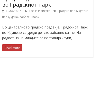
во Градскиот парк
,
19/06/2015
Елена Илиеска
Градски парк
детски
,
,
парк
деца
забавен парк
Во централното градско подрачје, Градскиот Парк
во Крушево се уреди детско забавно катче. На
радост на најмладите се поставија клупи,
Read more