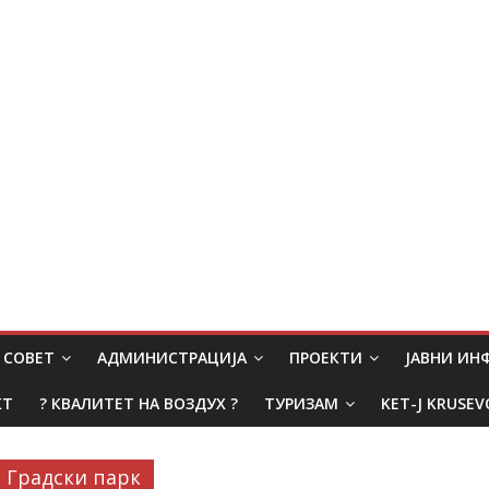
СОВЕТ
АДМИНИСТРАЦИЈА
ПРОЕКТИ
ЈАВНИ И
КТ
? КВАЛИТЕТ НА ВОЗДУХ ?
ТУРИЗАМ
KET-J KRUSEV
Градски парк