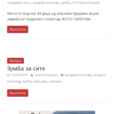
,
,
,
танцуваме исто
градиме мостови
зумба
ОУ„Никола Карев“
Мотото под кое 44 деца од општина Крушево играа
заумба на Градскиот плоштад. ФОТО ГАЛЕРИЈА
Read more
Култура
Зумба за сите
,
10/07/2015
Елена Илиеска
градиме мостови
градски
,
,
,
плоштад
зумба
Крушево
ученици
Read more