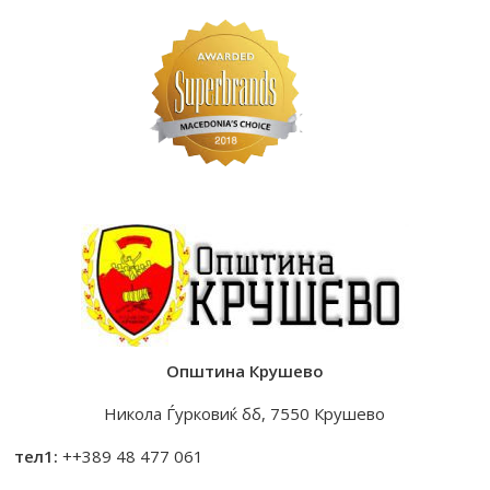
Општина Крушево
Никола Ѓурковиќ бб, 7550 Крушево
тел1:
++389 48 477 061