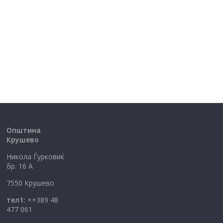
Општина
Крушево
Никола Ѓурковиќ
бр. 16 А
7550 Крушево
тел1:
++389 48
477 061