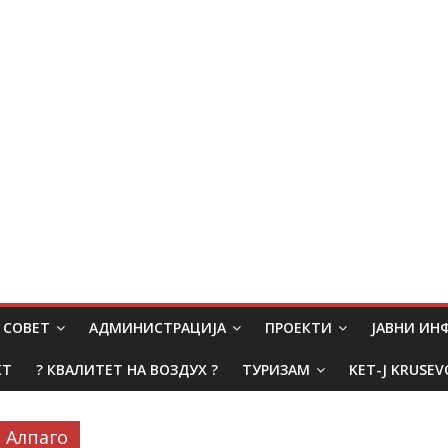
СОВЕТ
АДМИНИСТРАЦИЈА
ПРОЕКТИ
ЈАВНИ И
КТ
? КВАЛИТЕТ НА ВОЗДУХ ?
ТУРИЗАМ
KET-J KRUSEV
Алпаго