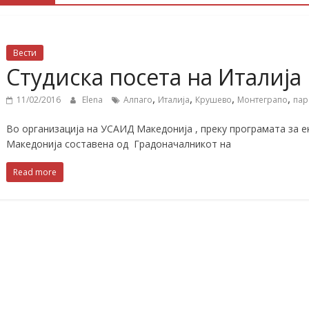
Вести
Студиска посета на Италија
,
,
,
,
11/02/2016
Elena
Алпаго
Италија
Крушево
Монтеграпо
пар
Во организација на УСАИД Македонија , преку програмата за ек
Македонија составена од Градоначалникот на
Read more