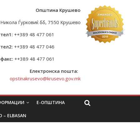
Општина Крушево
Никола Ѓурковиќ бб, 7550 Крушево
тел1:
++389 48 477 061
тел2:
++389 48 477 046
факс:
++389 48 477 061
Електронска пошта:
opstinakrusevo@krusevo.gov.mk
НФОРМАЦИИ
Е-ОПШТИНА
O – ELBASAN