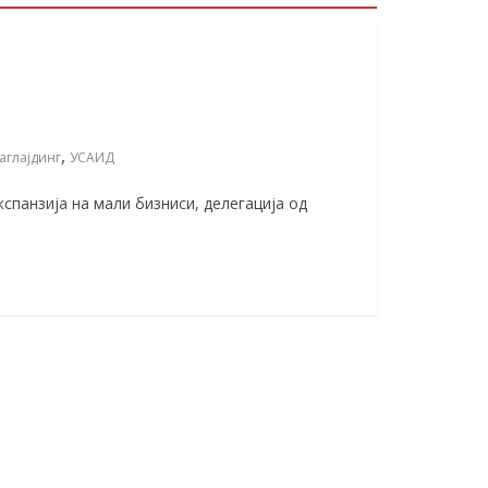
,
аглајдинг
УСАИД
спанзија на мали бизниси, делегација од