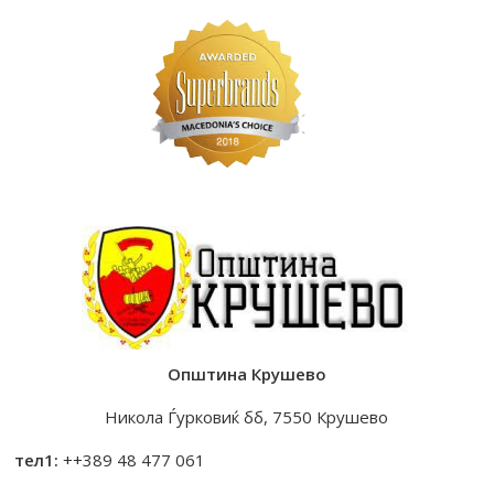
Општина Крушево
Никола Ѓурковиќ бб, 7550 Крушево
тел1:
++389 48 477 061