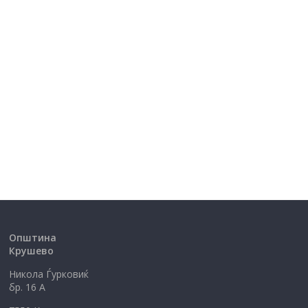
Општина
Крушево
Никола Ѓурковиќ
бр. 16 А