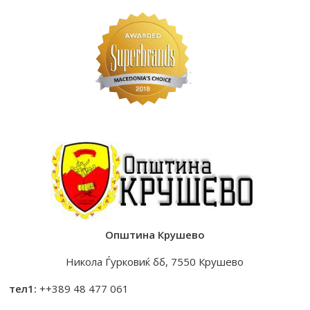
Општина Крушево
Никола Ѓурковиќ бб, 7550 Крушево
тел1:
++389 48 477 061