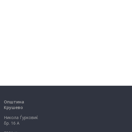
Општина
Крушево
Никола Ѓурковиќ
бр. 16 А