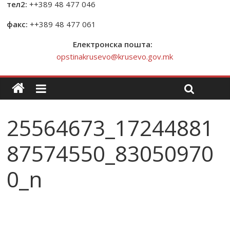
тел2:
++389 48 477 046
факс:
++389 48 477 061
Електронска пошта:
opstinakrusevo@krusevo.gov.mk
25564673_17244881
87574550_83050970
0_n