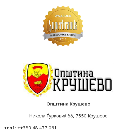
Општина Крушево
Никола Ѓурковиќ бб, 7550 Крушево
тел1:
++389 48 477 061