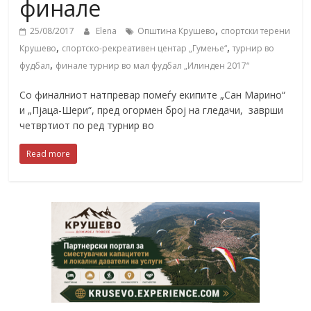
финале
,
25/08/2017
Elena
Општина Крушево
спортски терени
,
,
Крушево
спортско-рекреативен центар „Гумење“
турнир во
,
фудбал
финале турнир во мал фудбал „Илинден 2017“
Со финалниот натпревар помеѓу екипите „Сан Марино“
и „Пјаца-Шери“, пред огормен број на гледачи, заврши
четвртиот по ред турнир во
Read more