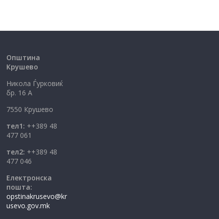
Општина
Крушево
Никола Ѓурковиќ
бр. 16 А
7550 Крушево
тел1:
++389 48
477 061
тел2:
++389 48
477 046
Електронска
пошта:
opstinakrusevo@kr
usevo.gov.mk