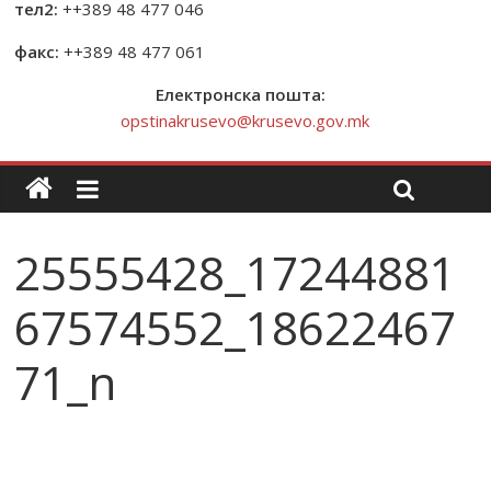
тел2:
++389 48 477 046
факс:
++389 48 477 061
Електронска пошта:
opstinakrusevo@krusevo.gov.mk
25555428_17244881
67574552_18622467
71_n