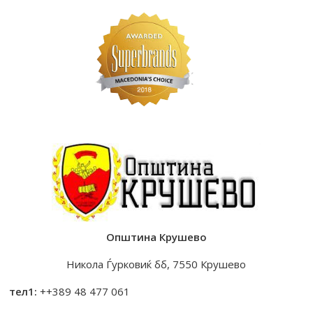
Општина Крушево
Никола Ѓурковиќ бб, 7550 Крушево
тел1:
++389 48 477 061