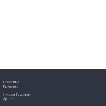
Општина
Крушево
Никола Ѓурковиќ
бр. 16 А