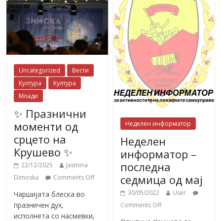
Uncategorized
Вести
Култура
Култура
Млади
✨ Празнични
моменти од
Неделен информатор
срцето на
Неделен
Крушево ✨
информатор –
последна
22/12/2025
Jasmina
седмица од мај
Dimoska
Comments Off
30/05/2022
User
Чаршијата блеска во
празничен дух,
Comments Off
исполнета со насмевки,