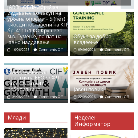
ЈАВЕН ОГЛАС бр. 2 за
издавање во закуп на
урбана опрема – 5 (пет)
киосци поставени на КП
бр. 4111/1 КО Крушево,
м.в. Гумење, по пат на
Обука за добро
јавно наддавање
владеење
16/06/2026
Comments Off
09/06/2026
Comments Off
Известување за
практична ЕБОР / ФЧТ
Green & Growth
работилница
Јавен повик
04/06/2026
Comments Off
22/05/2026
Comments Off
Млади
Неделен
Информатор