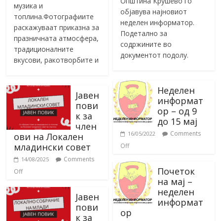
Општина Крушево го
музика и
објавува најновиот
топлина.Фотографиите
неделен информатор.
раскажуваат приказна за
Подетално за
празничната атмосфера,
содржините во
традиционалните
документот подолу.
вкусови, ракотворбите и
Неделен
Јавен
информат
пови
ор – од 9
к за
до 15 мај
член
Comments
16/05/2022
ови на Локален
младински совет
Off
Comments
14/08/2025
Почеток
Off
на мај –
неделен
Јавен
информат
пови
ор
к за