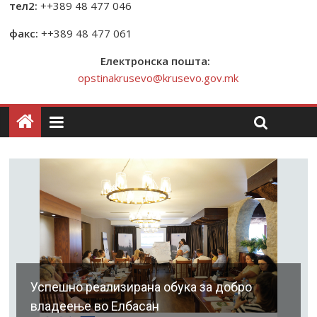
тел2:
++389 48 477 046
факс:
++389 48 477 061
Електронска пошта:
opstinakrusevo@krusevo.gov.mk
Успешно реализирана обука за добро
владеење во Елбасан