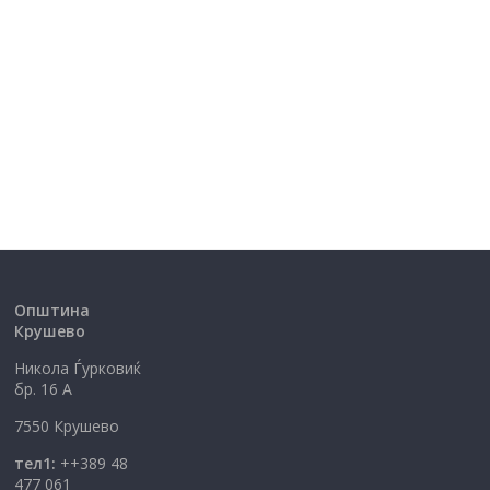
Општина
Крушево
Никола Ѓурковиќ
бр. 16 А
7550 Крушево
тел1:
++389 48
477 061