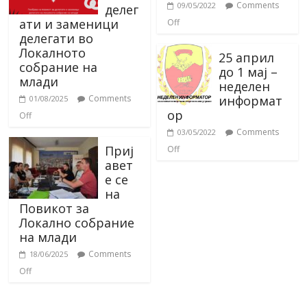
Comments
09/05/2022
делег
ати и заменици
Off
делегати во
Локалното
25 април
собрание на
до 1 мај –
млади
неделен
информат
Comments
01/08/2025
ор
Off
Comments
03/05/2022
Приј
Off
авет
е се
на
Повикот за
Локално собрание
на млади
Comments
18/06/2025
Off