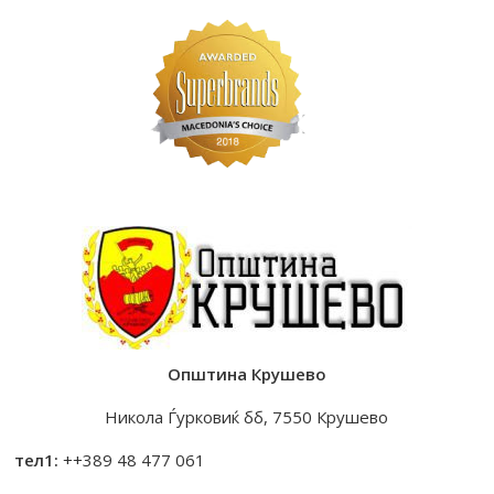
Општина Крушево
Никола Ѓурковиќ бб, 7550 Крушево
тел1:
++389 48 477 061