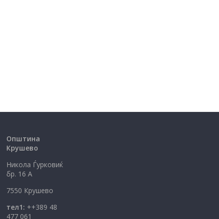
Општина
Крушево
Никола Ѓурковиќ
бр. 16 А
7550 Крушево
тел1:
++389 48
477 061