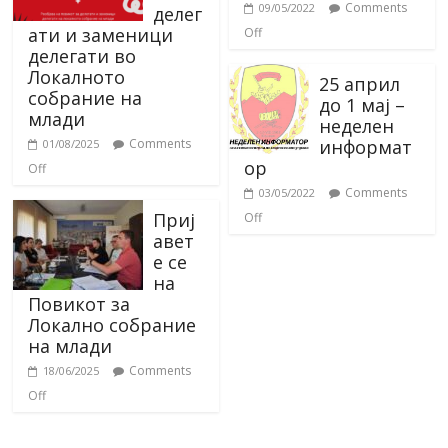
Comments
09/05/2022
делег
ати и заменици
Off
делегати во
Локалното
25 април
собрание на
до 1 мај –
млади
неделен
информат
Comments
01/08/2025
ор
Off
Comments
03/05/2022
Приј
Off
авет
е се
на
Повикот за
Локално собрание
на млади
Comments
18/06/2025
Off