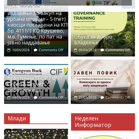
ЈАВЕН ОГЛАС бр. 2 за
издавање во закуп на
урбана опрема – 5 (пет)
киосци поставени на КП
бр. 4111/1 КО Крушево,
м.в. Гумење, по пат на
Обука за добро
јавно наддавање
владеење
16/06/2026
Comments Off
09/06/2026
Comments Off
Известување за
практична ЕБОР / ФЧТ
Green & Growth
работилница
Јавен повик
04/06/2026
Comments Off
22/05/2026
Comments Off
Млади
Неделен
Информатор