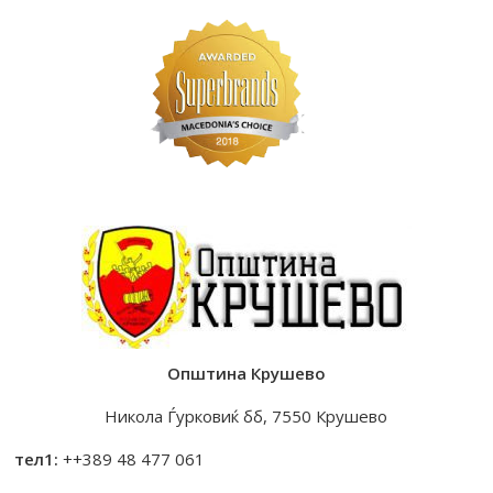
Општина Крушево
Никола Ѓурковиќ бб, 7550 Крушево
тел1:
++389 48 477 061