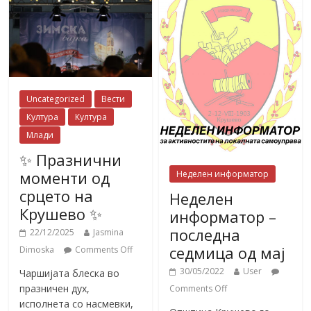
Uncategorized
Вести
Култура
Култура
Млади
✨ Празнични
моменти од
Неделен информатор
срцето на
Неделен
Крушево ✨
информатор –
последна
22/12/2025
Jasmina
седмица од мај
Dimoska
Comments Off
30/05/2022
User
Чаршијата блеска во
празничен дух,
Comments Off
исполнета со насмевки,