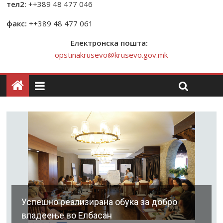
тел2:
++389 48 477 046
факс:
++389 48 477 061
Електронска пошта:
opstinakrusevo@krusevo.gov.mk
Успешно реализирана обука за добро
владеење во Елбасан