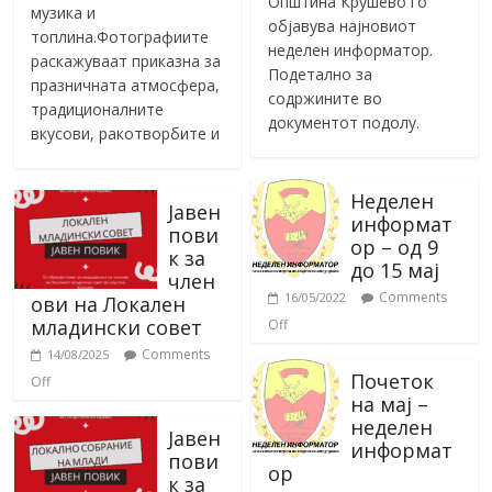
Општина Крушево го
музика и
објавува најновиот
топлина.Фотографиите
неделен информатор.
раскажуваат приказна за
Подетално за
празничната атмосфера,
содржините во
традиционалните
документот подолу.
вкусови, ракотворбите и
Неделен
Јавен
информат
пови
ор – од 9
к за
до 15 мај
член
Comments
16/05/2022
ови на Локален
младински совет
Off
Comments
14/08/2025
Почеток
Off
на мај –
неделен
Јавен
информат
пови
ор
к за