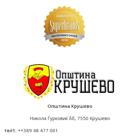
Општина Крушево
Никола Ѓурковиќ бб, 7550 Крушево
тел1:
++389 48 477 061