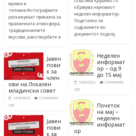
Општина Крушево го
музика и
објавува најновиот
топлина.Фотографиите
неделен информатор.
раскажуваат приказна за
Подетално за
празничната атмосфера,
содржините во
традиционалните
документот подолу.
вкусови, ракотворбите и
Неделен
Јавен
информат
пови
ор – од 9
к за
до 15 мај
член
Comments
16/05/2022
ови на Локален
младински совет
Off
Comments
14/08/2025
Почеток
Off
на мај –
неделен
Јавен
информат
пови
ор
к за