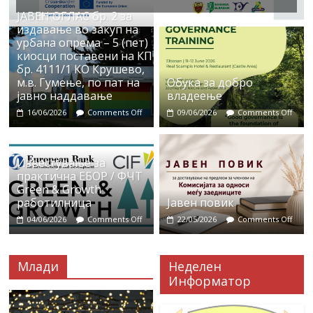
ЈАВЕН ОГЛАС бр. 2 за
издавање во закуп на
урбана опрема – 5 (пет)
киосци поставени на КП
бр. 4111/1 КО Крушево,
м.в. Гумење, по пат на
Обука за добро
јавно наддавање
владеење
16/06/2026
Comments Off
09/06/2026
Comments Off
Известување за
практична ЕБОР / ФЧТ
Green & Growth
работилница
Јавен повик
04/06/2026
Comments Off
22/05/2026
Comments Off
Млади
Неделен
Информатор