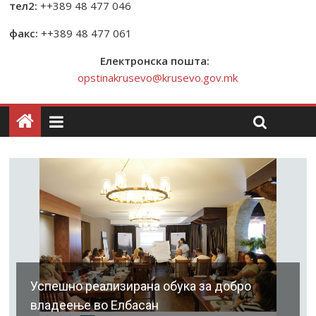
тел2:
++389 48 477 046
факс:
++389 48 477 061
Електронска пошта:
opstinakrusevo@krusevo.gov.mk
Успешно реализирана обука за добро
владеење во Елбасан