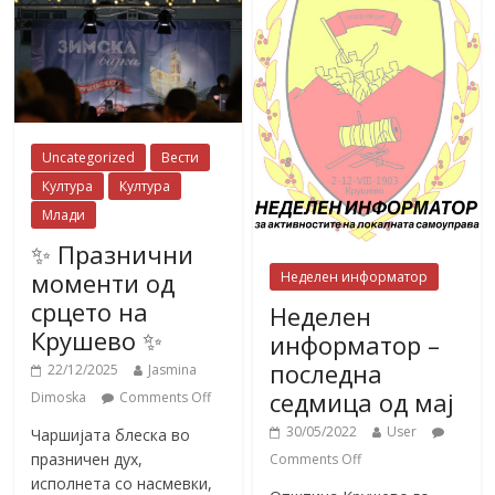
Uncategorized
Вести
Култура
Култура
Млади
✨ Празнични
моменти од
Неделен информатор
срцето на
Неделен
Крушево ✨
информатор –
последна
22/12/2025
Jasmina
седмица од мај
Dimoska
Comments Off
30/05/2022
User
Чаршијата блеска во
празничен дух,
Comments Off
исполнета со насмевки,