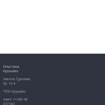
Општина
Крушево
Никола Ѓурковиќ
бр. 16 А
7550 Крушево
тел1:
++389 48
477 061