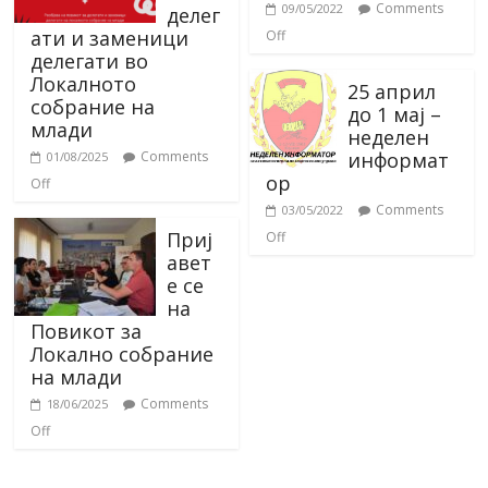
Comments
09/05/2022
делег
ати и заменици
Off
делегати во
Локалното
25 април
собрание на
до 1 мај –
млади
неделен
информат
Comments
01/08/2025
ор
Off
Comments
03/05/2022
Приј
Off
авет
е се
на
Повикот за
Локално собрание
на млади
Comments
18/06/2025
Off