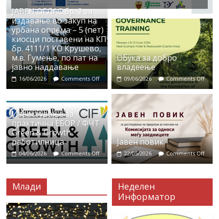
ЈАВЕН ОГЛАС бр. 2 за
издавање во закуп на
урбана опрема – 5 (пет)
киосци поставени на КП
бр. 4111/1 КО Крушево,
м.в. Гумење, по пат на
Обука за добро
јавно наддавање
владеење
16/06/2026
Comments Off
09/06/2026
Comments Off
Известување за
практична ЕБОР / ФЧТ
Green & Growth
работилница
Јавен повик
04/06/2026
Comments Off
22/05/2026
Comments Off
Млади
Неделен
Информатор