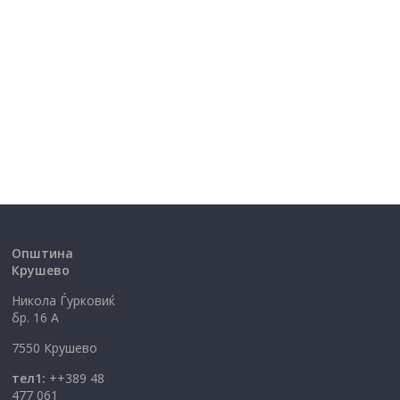
Општина
Крушево
Никола Ѓурковиќ
бр. 16 А
7550 Крушево
тел1:
++389 48
477 061