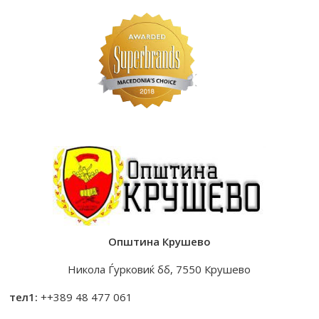
Општина Крушево
Никола Ѓурковиќ бб, 7550 Крушево
тел1:
++389 48 477 061