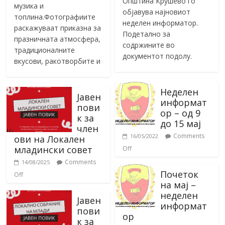
Општина Крушево го
музика и
објавува најновиот
топлина.Фотографиите
неделен информатор.
раскажуваат приказна за
Подетално за
празничната атмосфера,
содржините во
традиционалните
документот подолу.
вкусови, ракотворбите и
Неделен
Јавен
информат
пови
ор – од 9
к за
до 15 мај
член
Comments
16/05/2022
ови на Локален
младински совет
Off
Comments
14/08/2025
Почеток
Off
на мај –
неделен
Јавен
информат
пови
ор
к за