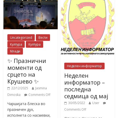
Uncategorized
Вести
Култура
Култура
Млади
✨ Празнични
моменти од
Неделен информатор
срцето на
Неделен
Крушево ✨
информатор –
последна
22/12/2025
Jasmina
седмица од мај
Dimoska
Comments Off
30/05/2022
User
Чаршијата блеска во
празничен дух,
Comments Off
исполнета со насмевки,