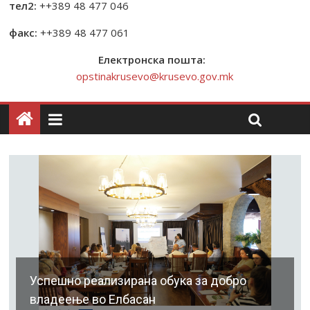
тел2:
++389 48 477 046
факс:
++389 48 477 061
Електронска пошта:
opstinakrusevo@krusevo.gov.mk
Успешно реализирана обука за добро
владеење во Елбасан