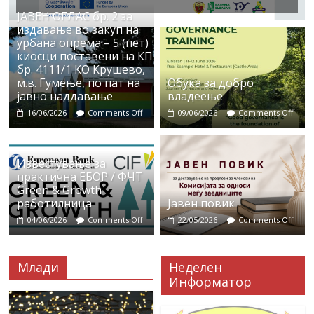
ЈАВЕН ОГЛАС бр. 2 за
издавање во закуп на
урбана опрема – 5 (пет)
киосци поставени на КП
бр. 4111/1 КО Крушево,
м.в. Гумење, по пат на
Обука за добро
јавно наддавање
владеење
16/06/2026
Comments Off
09/06/2026
Comments Off
Известување за
практична ЕБОР / ФЧТ
Green & Growth
работилница
Јавен повик
04/06/2026
Comments Off
22/05/2026
Comments Off
Млади
Неделен
Информатор