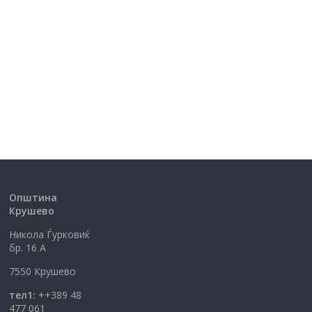
Општина
Крушево
Никола Ѓурковиќ
бр. 16 А
7550 Крушево
тел1:
++389 48
477 061