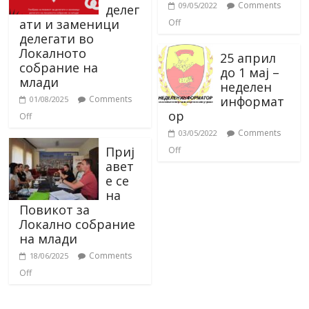
Comments
09/05/2022
делег
ати и заменици
Off
делегати во
Локалното
25 април
собрание на
до 1 мај –
млади
неделен
информат
Comments
01/08/2025
ор
Off
Comments
03/05/2022
Приј
Off
авет
е се
на
Повикот за
Локално собрание
на млади
Comments
18/06/2025
Off