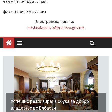
тел2:
++389 48 477 046
факс:
++389 48 477 061
Електронска пошта:
opstinakrusevo@krusevo.gov.mk
Успешно реализирана обука за добро
владеење во Елбасан