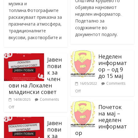
Општина Крушево го
музика и
објавува најновиот
топлина.Фотографиите
неделен информатор.
раскажуваат приказна за
Подетално за
празничната атмосфера,
содржините во
традиционалните
документот подолу.
вкусови, ракотворбите и
Неделен
Јавен
информат
пови
ор – од 9
к за
до 15 мај
член
Comments
16/05/2022
ови на Локален
младински совет
Off
Comments
14/08/2025
Почеток
Off
на мај –
неделен
Јавен
информат
пови
ор
к за