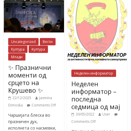
Uncategorized
Вести
Култура
Култура
Млади
✨ Празнични
моменти од
Неделен информатор
срцето на
Неделен
Крушево ✨
информатор –
последна
22/12/2025
Jasmina
седмица од мај
Dimoska
Comments Off
30/05/2022
User
Чаршијата блеска во
празничен дух,
Comments Off
исполнета со насмевки,