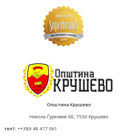
Општина Крушево
Никола Ѓурковиќ бб, 7550 Крушево
тел1:
++389 48 477 061