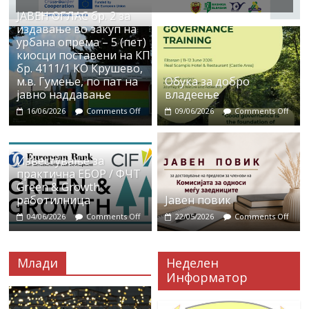
ЈАВЕН ОГЛАС бр. 2 за
издавање во закуп на
урбана опрема – 5 (пет)
киосци поставени на КП
бр. 4111/1 КО Крушево,
м.в. Гумење, по пат на
Обука за добро
јавно наддавање
владеење
16/06/2026
Comments Off
09/06/2026
Comments Off
Известување за
практична ЕБОР / ФЧТ
Green & Growth
работилница
Јавен повик
04/06/2026
Comments Off
22/05/2026
Comments Off
Млади
Неделен
Информатор