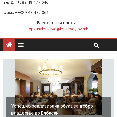
тел2:
++389 48 477 046
факс:
++389 48 477 061
Електронска пошта:
opstinakrusevo@krusevo.gov.mk
Успешно реализирана обука за добро
владеење во Елбасан