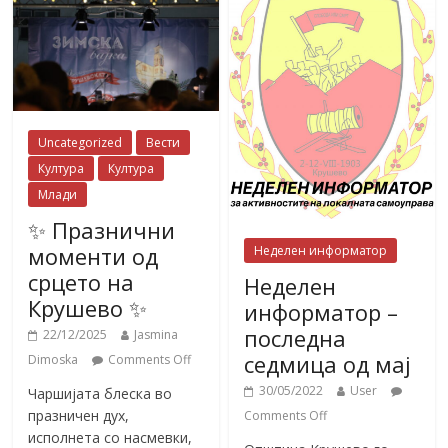
Uncategorized
Вести
Култура
Култура
Млади
✨ Празнични
моменти од
Неделен информатор
срцето на
Неделен
Крушево ✨
информатор –
последна
22/12/2025
Jasmina
седмица од мај
Dimoska
Comments Off
30/05/2022
User
Чаршијата блеска во
празничен дух,
Comments Off
исполнета со насмевки,