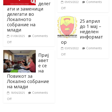
Comments
09/05/2022
делег
ати и заменици
Off
делегати во
Локалното
25 април
собрание на
до 1 мај –
млади
неделен
информат
Comments
01/08/2025
ор
Off
Comments
03/05/2022
Приј
Off
авет
е се
на
Повикот за
Локално собрание
на млади
Comments
18/06/2025
Off