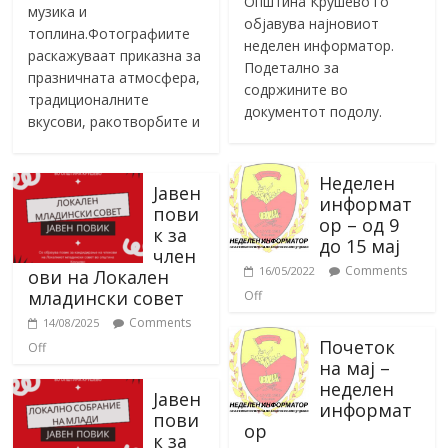
Општина Крушево го
музика и
објавува најновиот
топлина.Фотографиите
неделен информатор.
раскажуваат приказна за
Подетално за
празничната атмосфера,
содржините во
традиционалните
документот подолу.
вкусови, ракотворбите и
Неделен
Јавен
информат
пови
ор – од 9
к за
до 15 мај
член
Comments
16/05/2022
ови на Локален
младински совет
Off
Comments
14/08/2025
Почеток
Off
на мај –
неделен
Јавен
информат
пови
ор
к за