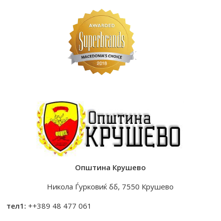
Општина Крушево
Никола Ѓурковиќ бб, 7550 Крушево
тел1:
++389 48 477 061