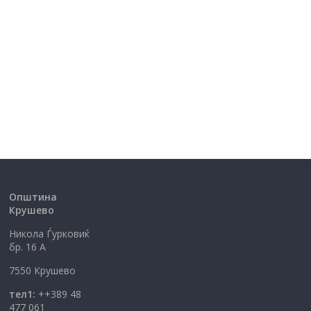
Општина
Крушево
Никола Ѓурковиќ
бр. 16 А
7550 Крушево
тел1:
++389 48
477 061