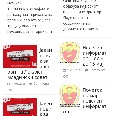
Општина Крушево го
музика и
објавува најновиот
топлина.Фотографиите
неделен информатор.
раскажуваат приказна за
Подетално за
празничната атмосфера,
содржините во
традиционалните
документот подолу.
вкусови, ракотворбите и
Неделен
Јавен
информат
пови
ор – од 9
к за
до 15 мај
член
Comments
16/05/2022
ови на Локален
младински совет
Off
Comments
14/08/2025
Почеток
Off
на мај –
неделен
Јавен
информат
пови
ор
к за