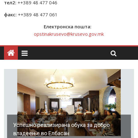
тел2:
++389 48 477 046
факс:
++389 48 477 061
Електронска пошта:
opstinakrusevo@krusevo.gov.mk
Успешно реализирана обука за добро
владеење во Елбасан