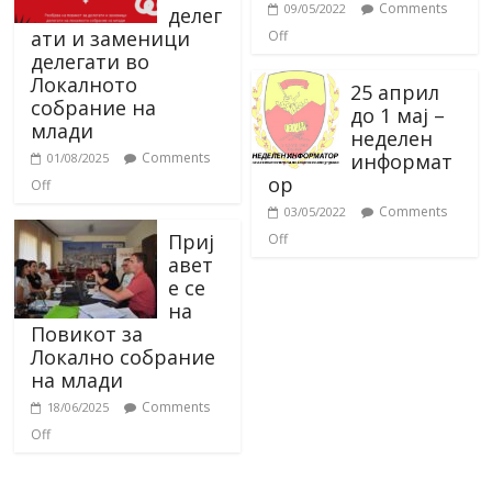
Comments
09/05/2022
делег
ати и заменици
Off
делегати во
Локалното
25 април
собрание на
до 1 мај –
млади
неделен
информат
Comments
01/08/2025
ор
Off
Comments
03/05/2022
Приј
Off
авет
е се
на
Повикот за
Локално собрание
на млади
Comments
18/06/2025
Off