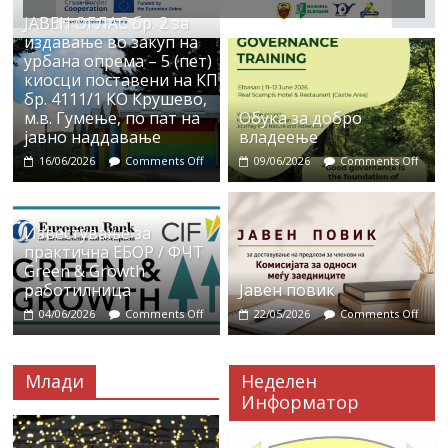
ЈАВЕН ОГЛАС бр. 2 за
издавање во закуп на
урбана опрема – 5 (пет)
киосци поставени на КП
бр. 4111/1 КО Крушево,
м.в. Гумење, по пат на
Обука за добро
јавно наддавање
владеење
16/06/2026
Comments Off
09/06/2026
Comments Off
Известување за
практична ЕБОР / ФЧТ
Green & Growth
работилница
Јавен повик
04/06/2026
Comments Off
22/05/2026
Comments Off
Млади
Неделен
Информатор