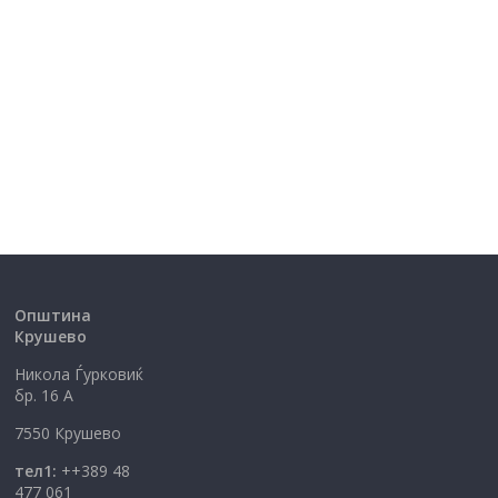
Општина
Крушево
Никола Ѓурковиќ
бр. 16 А
7550 Крушево
тел1:
++389 48
477 061