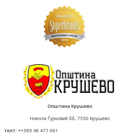
Општина Крушево
Никола Ѓурковиќ бб, 7550 Крушево
тел1:
++389 48 477 061