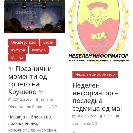
Uncategorized
Вести
Култура
Култура
Млади
✨ Празнични
моменти од
Неделен информатор
срцето на
Неделен
Крушево ✨
информатор –
последна
22/12/2025
Jasmina
седмица од мај
Dimoska
Comments Off
30/05/2022
User
Чаршијата блеска во
празничен дух,
Comments Off
исполнета со насмевки,