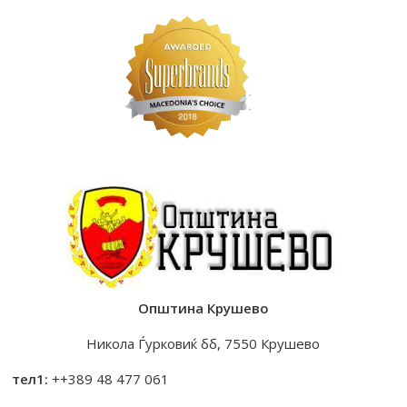
Општина Крушево
Никола Ѓурковиќ бб, 7550 Крушево
тел1:
++389 48 477 061