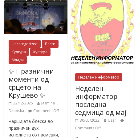
Uncategorized
Вести
Култура
Култура
Млади
✨ Празнични
моменти од
Неделен информатор
срцето на
Неделен
Крушево ✨
информатор –
последна
22/12/2025
Jasmina
седмица од мај
Dimoska
Comments Off
30/05/2022
User
Чаршијата блеска во
празничен дух,
Comments Off
исполнета со насмевки,