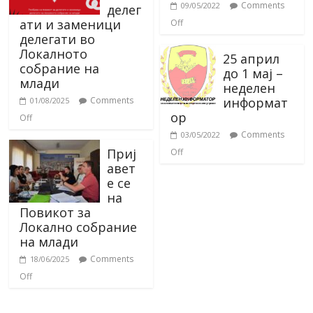
Comments
09/05/2022
делег
ати и заменици
Off
делегати во
Локалното
25 април
собрание на
до 1 мај –
млади
неделен
информат
Comments
01/08/2025
ор
Off
Comments
03/05/2022
Приј
Off
авет
е се
на
Повикот за
Локално собрание
на млади
Comments
18/06/2025
Off