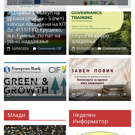
ЈАВЕН ОГЛАС бр. 2 за
издавање во закуп на
урбана опрема – 5 (пет)
киосци поставени на КП
бр. 4111/1 КО Крушево,
м.в. Гумење, по пат на
Обука за добро
јавно наддавање
владеење
16/06/2026
Comments Off
09/06/2026
Comments Off
Известување за
практична ЕБОР / ФЧТ
Green & Growth
работилница
Јавен повик
04/06/2026
Comments Off
22/05/2026
Comments Off
Млади
Неделен
Информатор