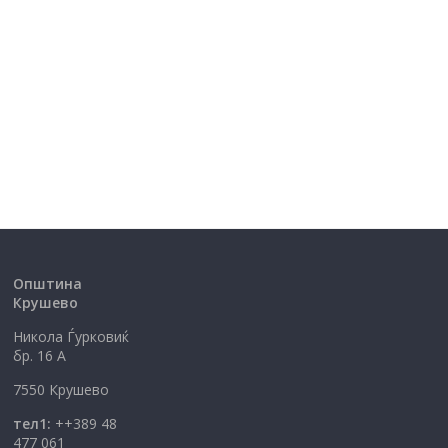
Општина
Крушево
Никола Ѓурковиќ
бр. 16 А
7550 Крушево
тел1:
++389 48
477 061