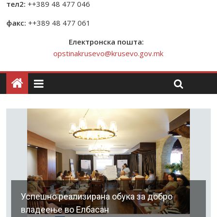
тел2:
++389 48 477 046
факс:
++389 48 477 061
Електронска пошта:
opstinakrusevo@krusevo.gov.mk
Успешно реализирана обука за добро
владеење во Елбасан