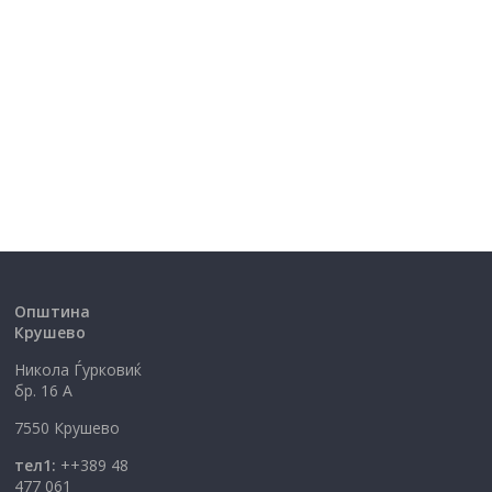
Општина
Крушево
Никола Ѓурковиќ
бр. 16 А
7550 Крушево
тел1:
++389 48
477 061