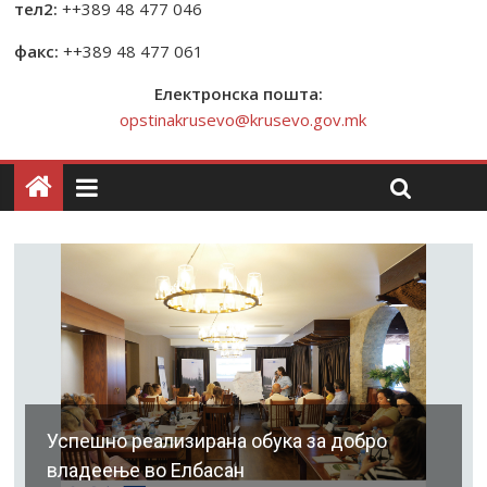
тел2:
++389 48 477 046
факс:
++389 48 477 061
Електронска пошта:
opstinakrusevo@krusevo.gov.mk
Успешно реализирана обука за добро
владеење во Елбасан