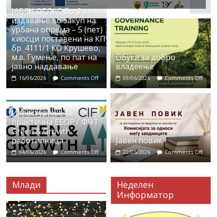
ЈАВЕН ОГЛАС бр. 2 за
издавање во закуп на
урбана опрема – 5 (пет)
киосци поставени на КП
бр. 4111/1 КО Крушево,
м.в. Гумење, по пат на
Обука за добро
јавно наддавање
владеење
16/06/2026
Comments Off
09/06/2026
Comments Off
Известување за
практична ЕБОР / ФЧТ
Green & Growth
работилница
Јавен повик
04/06/2026
Comments Off
22/05/2026
Comments Off
Млади
Неделен
Информатор