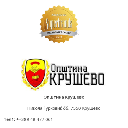
Општина Крушево
Никола Ѓурковиќ бб, 7550 Крушево
тел1:
++389 48 477 061