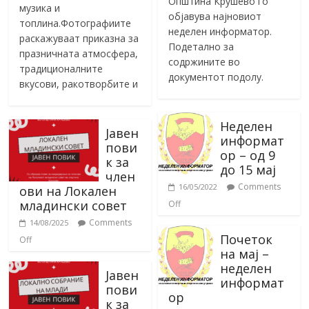
Општина Крушево го
музика и
објавува најновиот
топлина.Фотографиите
неделен информатор.
раскажуваат приказна за
Подетално за
празничната атмосфера,
содржините во
традиционалните
документот подолу.
вкусови, ракотворбите и
Неделен
Јавен
информат
пови
ор – од 9
к за
до 15 мај
член
Comments
16/05/2022
ови на Локален
младински совет
Off
Comments
14/08/2025
Почеток
Off
на мај –
неделен
Јавен
информат
пови
ор
к за