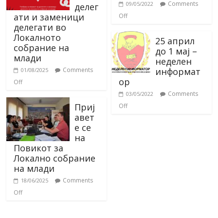
Comments
09/05/2022
делег
ати и заменици
Off
делегати во
Локалното
25 април
собрание на
до 1 мај –
млади
неделен
информат
Comments
01/08/2025
ор
Off
Comments
03/05/2022
Приј
Off
авет
е се
на
Повикот за
Локално собрание
на млади
Comments
18/06/2025
Off