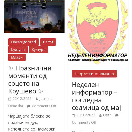
Uncategorized
Вести
Култура
Култура
Млади
✨ Празнични
моменти од
Неделен информатор
срцето на
Неделен
Крушево ✨
информатор –
последна
22/12/2025
Jasmina
седмица од мај
Dimoska
Comments Off
30/05/2022
User
Чаршијата блеска во
празничен дух,
Comments Off
исполнета со насмевки,